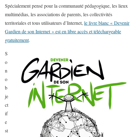
Spécialement pensé pour la communauté pédagogique, les lieux
multimédias, les associations de parents, les collectivités
territoriales et tous utilisateurs d’Internet,
le livre blanc « Devenir
Gardien de son Internet » est en libre accès et téléchargeable
gratuitement
.
S
o
n
o
b
je
ct
if
e
st