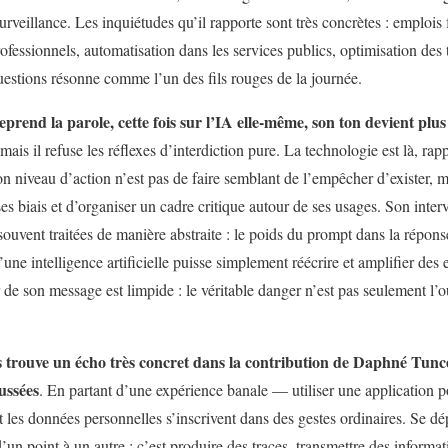
rveillance. Les inquiétudes qu’il rapporte sont très concrètes : emplois fr
ofessionnels, automatisation dans les services publics, optimisation des
questions résonne comme l’un des fils rouges de la journée.
rend la parole, cette fois sur l’IA elle-même, son ton devient plus
mais il refuse les réflexes d’interdiction pure. La technologie est là, rappe
 bon niveau d’action n’est pas de faire semblant de l’empêcher d’existe
ses biais et d’organiser un cadre critique autour de ses usages. Son inter
souvent traitées de manière abstraite : le poids du prompt dans la répons
’une intelligence artificielle puisse simplement réécrire et amplifier des 
de son message est limpide : le véritable danger n’est pas seulement l’o
 trouve un écho très concret dans la contribution de Daphné Tunce
ussées
. En partant d’une expérience banale — utiliser une application 
les données personnelles s’inscrivent dans des gestes ordinaires. Se d
d’un point à un autre : c’est produire des traces, transmettre des informat