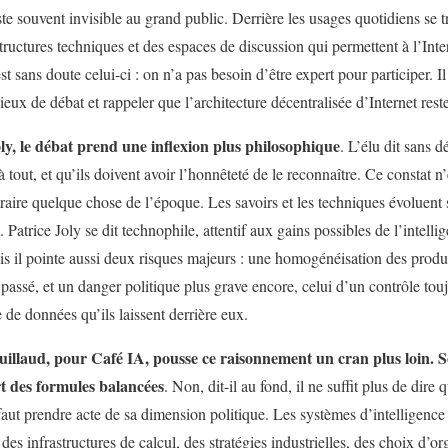
te souvent invisible au grand public. Derrière les usages quotidiens se 
tructures techniques et des espaces de discussion qui permettent à l’Inte
st sans doute celui-ci : on n’a pas besoin d’être expert pour participer. Il
ieux de débat et rappeler que l’architecture décentralisée d’Internet rest
ly, le débat prend une inflexion plus philosophique
. L’élu dit sans 
à tout, et qu’ils doivent avoir l’honnêteté de le reconnaître. Ce constat n
raire quelque chose de l’époque. Les savoirs et les techniques évoluent si
Patrice Joly se dit technophile, attentif aux gains possibles de l’intelli
is il pointe aussi deux risques majeurs : une homogénéisation des prod
 passé, et un danger politique plus grave encore, celui d’un contrôle to
e de données qu’ils laissent derrière eux.
illaud, pour Café IA, pousse ce raisonnement un cran plus loin. S
rt des formules balancées
. Non, dit-il au fond, il ne suffit plus de dire q
 faut prendre acte de sa dimension politique. Les systèmes d’intelligence a
s des infrastructures de calcul, des stratégies industrielles, des choix d’or