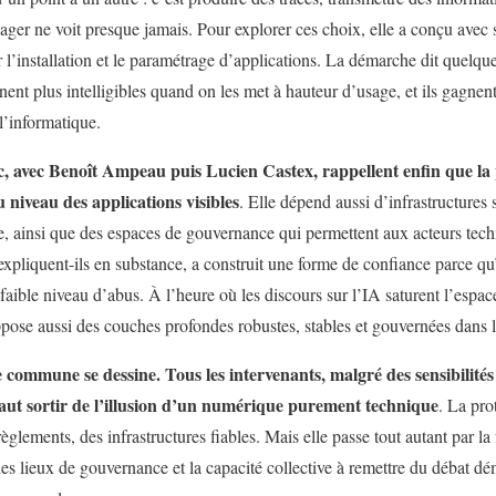
ager ne voit presque jamais. Pour explorer ces choix, elle a conçu avec 
 l’installation et le paramétrage d’applications. La démarche dit quelque
t plus intelligibles quand on les met à hauteur d’usage, et ils gagnent à
l’informatique.
c, avec Benoît Ampeau puis Lucien Castex, rappellent enfin que la p
 niveau des applications visibles
. Elle dépend aussi d’infrastructure
ainsi que des espaces de gouvernance qui permettent aux acteurs techni
, expliquent-ils en substance, a construit une forme de confiance parce qu’
e faible niveau d’abus. À l’heure où les discours sur l’IA saturent l’espac
uppose aussi des couches profondes robustes, stables et gouvernées dans 
e commune se dessine. Tous les intervenants, malgré des sensibilités
 faut sortir de l’illusion d’un numérique purement technique
. La pro
règlements, des infrastructures fiables. Mais elle passe tout autant par la
e des lieux de gouvernance et la capacité collective à remettre du débat d