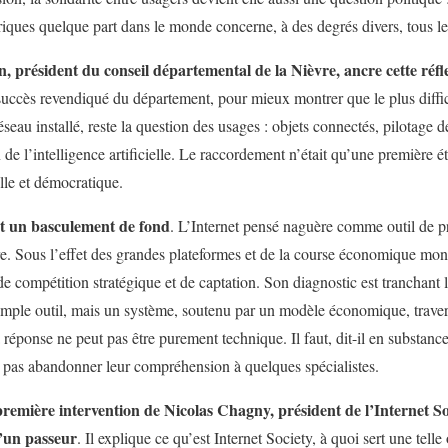
riques quelque part dans le monde concerne, à des degrés divers, tous le
 président du conseil départemental de la Nièvre, ancre cette réfle
 succès revendiqué du département, pour mieux montrer que le plus diff
seau installé, reste la question des usages : objets connectés, pilotage de
 l’intelligence artificielle. Le raccordement n’était qu’une première éta
elle et démocratique.
ut un basculement de fond
. L’Internet pensé naguère comme outil de pr
e. Sous l’effet des grandes plateformes et de la course économique mon
e compétition stratégique et de captation. Son diagnostic est tranchant l
n simple outil, mais un système, soutenu par un modèle économique, traver
la réponse ne peut pas être purement technique. Il faut, dit-il en substanc
 ne pas abandonner leur compréhension à quelques spécialistes.
 première intervention de Nicolas Chagny, président de l’Internet So
d’un passeur
. Il explique ce qu’est Internet Society, à quoi sert une telle