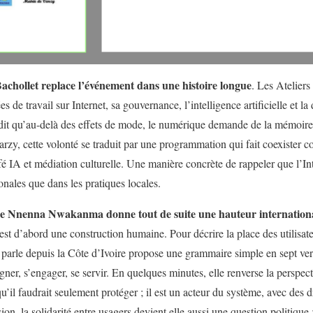
achollet replace l’événement dans une histoire longue
. Les Ateliers
es de travail sur Internet, sa gouvernance, l’intelligence artificielle et l
 dit qu’au-delà des effets de mode, le numérique demande de la mémoire,
rzy, cette volonté se traduit par une programmation qui fait coexister co
é IA et médiation culturelle. Une manière concrète de rappeler que l’Inte
ionales que dans les pratiques locales.
 de Nnenna Nwakanma donne tout de suite une hauteur internationa
 est d’abord une construction humaine. Pour décrire la place des utilisa
 parle depuis la Côte d’Ivoire propose une grammaire simple en sept verb
gner, s’engager, se servir. En quelques minutes, elle renverse la perspecti
il faudrait seulement protéger ; il est un acteur du système, avec des d
sion, la solidarité entre usagers devient elle aussi une question politique