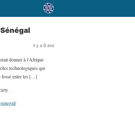
u Sénégal
il y a 8 ans
rrait donner à l’Afrique
pôles technologiques qui
e fossé entre les […]
iety .
-senegal/