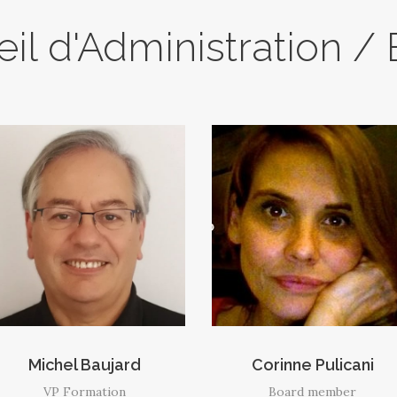
il d'Administration /
Michel Baujard
Corinne Pulicani
VP Formation
Board member