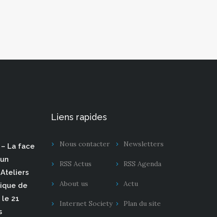
Liens rapides
Nous contacter
Newsletters
– La face
 un
RSS Actus
RSS Agenda
Ateliers
About us
Actu
rique de
 le 21
Internet Society
Plan du site
s