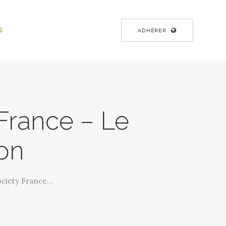
S
ADHÉRER
 France – Le
ion
ciety France...