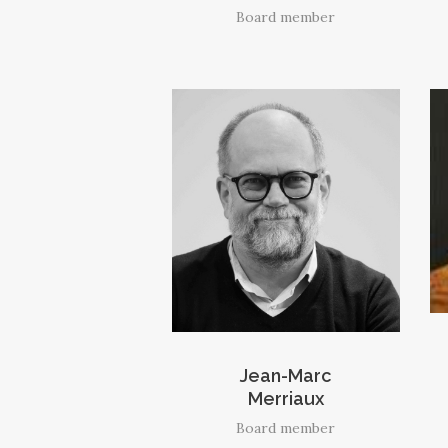
Board member
Jean-Marc
Merriaux
Board member