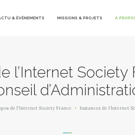
ACTU &
ÉVÉNEMENT
ACTU & ÉVÉNEMENTS
MISSIONS & PROJETS
A PROPO
S
MISSIONS &
PROJETS
e l’Internet Society
A PROPOS
nseil d’Administrat
opos de l'Internet Society France
Instances de l’Internet So