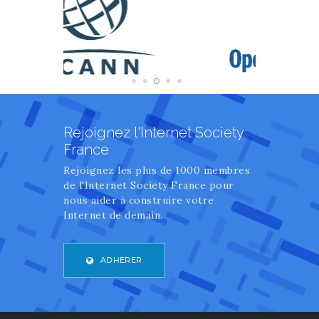
Rejoignez l'Internet Society
France
Rejoignez les plus de 1000 membres
de l'Internet Society France pour
nous aider à construire votre
Internet de demain.
ADHÉRER