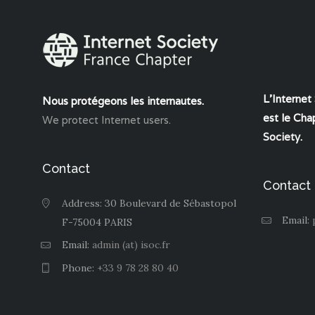
L'Internet
Nous protégeons les internautes.
est le Chap
We protect Internet users.
Society
.
Contact
Contact
Address: 30 Boulevard de Sébastopol
Email:
F-75004 PARIS
Email:
admin (at) isoc.fr
Phone:
+33 9 78 28 80 40