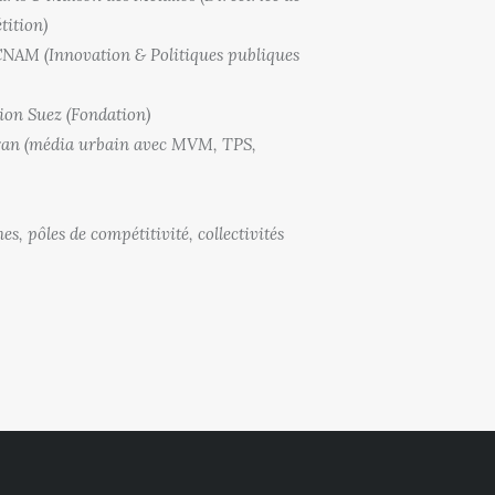
tition)
 CNAM (Innovation & Politiques publiques
tion Suez (Fondation)
cran (média urbain avec MVM, TPS,
s, pôles de compétitivité, collectivités