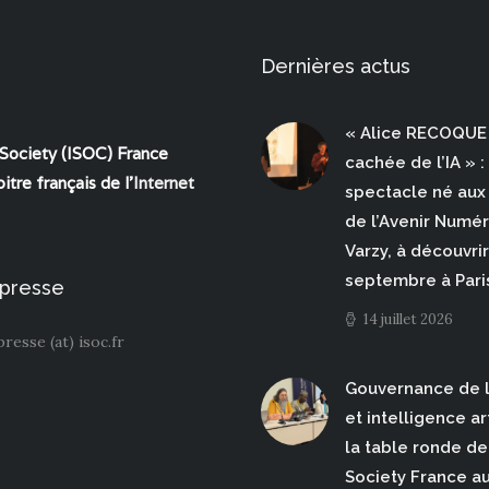
Dernières actus
« Alice RECOQUE 
 Society (ISOC) France
cachée de l’IA » :
itre français de l'
Internet
spectacle né aux 
de l’Avenir Numé
Varzy, à découvrir
septembre à Pari
 presse
14 juillet 2026
presse (at) isoc.fr
Gouvernance de l
et intelligence art
la table ronde de 
Society France a