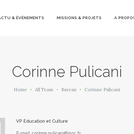
ACTU &
ÉVÉNEMENT
ACTU & ÉVÉNEMENTS
MISSIONS & PROJETS
A PROPO
S
MISSIONS &
PROJETS
Corinne Pulicani
A PROPOS
Home
All Team
Bureau
Corinne Pulicani
VP Education et Culture
E-mail:
corinne.pulicani@isoc.fr