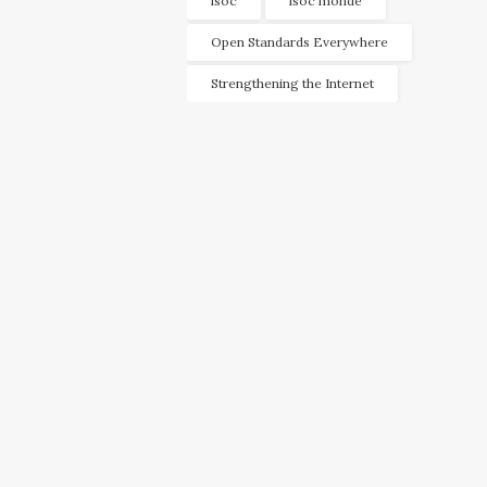
isoc
isoc monde
Open Standards Everywhere
Strengthening the Internet