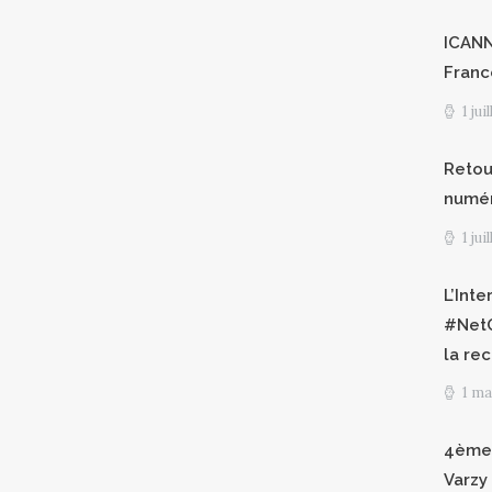
ICANN8
Franc
1 jui
Retour
numéri
1 jui
L’Int
#NetG
la re
1 ma
4èmes
Varzy 