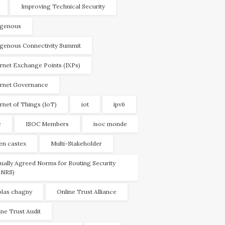
Improving Technical Security
igenous
igenous Connectivity Summit
ernet Exchange Points (IXPs)
ernet Governance
ernet of Things (IoT)
iot
ipv6
c
ISOC Members
isoc monde
ien castex
Multi-Stakeholder
ually Agreed Norms for Routing Security
NRS)
olas chagny
Online Trust Alliance
ine Trust Audit