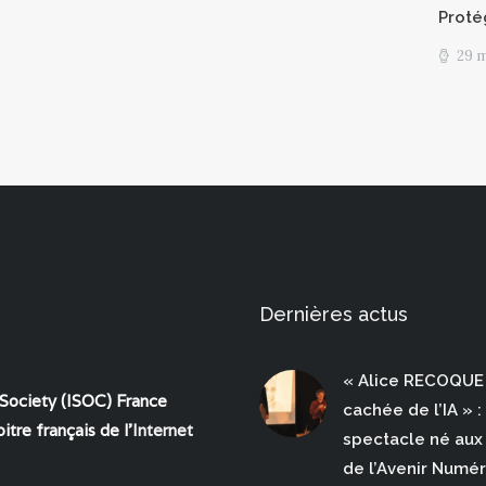
Proté
29 
Dernières actus
« Alice RECOQUE 
 Society (ISOC) France
cachée de l’IA » :
itre français de l'
Internet
spectacle né aux 
de l’Avenir Numé