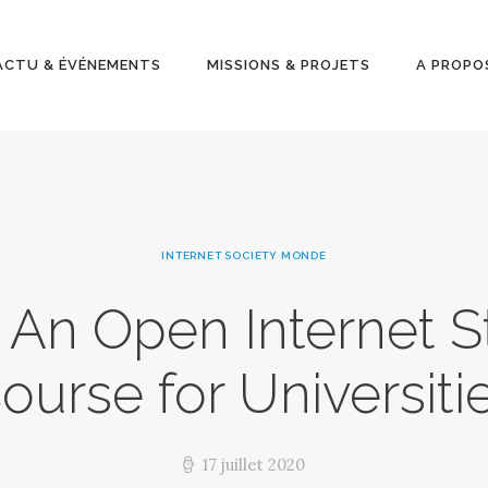
ACTU &
ÉVÉNEMENT
ACTU & ÉVÉNEMENTS
MISSIONS & PROJETS
A PROPO
S
MISSIONS &
PROJETS
INTERNET SOCIETY MONDE
A PROPOS
a, An Open Internet 
ourse for Universiti
17 juillet 2020