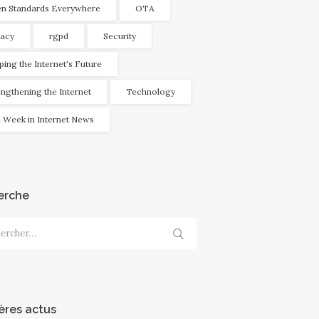
n Standards Everywhere
OTA
vacy
rgpd
Security
ping the Internet's Future
engthening the Internet
Technology
 Week in Internet News
erche
cher :
ères actus