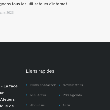
geons tous les utilisateurs d’Internet
mars 2026
Liens rapides
Nous contacter
Newsletters
– La face
 un
RSS Actus
RSS Agenda
Ateliers
About us
Actu
rique de