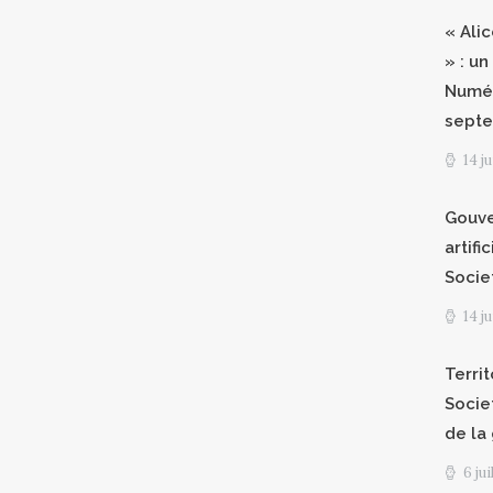
« Ali
» : un
Numér
septe
14 j
Gouve
artifi
Socie
14 j
Territ
Socie
de la
6 ju