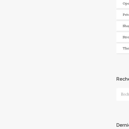
Ope
Pri
Sha
Str
The
Rech
Recher
Derni