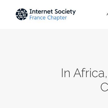
In Afric
C