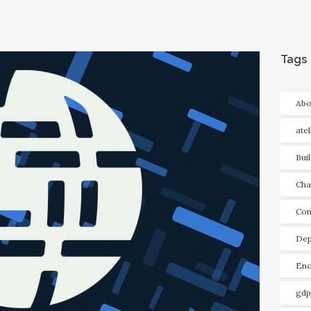
Tags
Abo
ate
Bui
Cha
Con
Dep
Enc
gdp