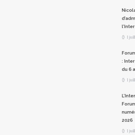
Nicol
d’adm
l’Int
1 jui
Forum
: Int
du 6 a
1 jui
L’Inte
Forum
numér
2026
1 jui