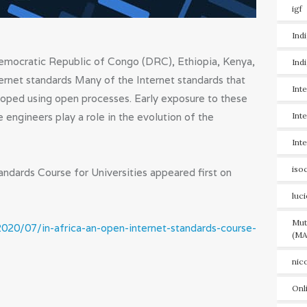
igf
Ind
Democratic Republic of Congo (DRC), Ethiopia, Kenya,
Ind
ernet standards Many of the Internet standards that
Int
oped using open processes. Early exposure to these
e engineers play a role in the evolution of the
Int
Int
iso
andards Course for Universities appeared first on
luc
Mut
2020/07/in-africa-an-open-internet-standards-course-
(MA
nic
Onl