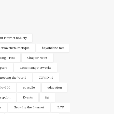
ut Internet Society
liersavenirnumerique
beyond the Net
lding Trust
Chapter News
pters
Community Networks
necting the World
COVID-19
loy360
ebastille
education
ryption
Events
fgi
r
Growing the Internet
IETF