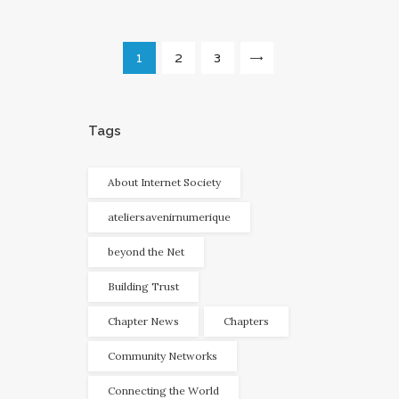
Navigation
PAGE
1
PAGE
2
PAGE
3
>
des
articles
Tags
About Internet Society
ateliersavenirnumerique
beyond the Net
Building Trust
Chapter News
Chapters
Community Networks
Connecting the World