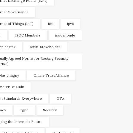
ernet Exchange Points (IXPs)
ernet Governance
ernet of Things (IoT)
iot
ipv6
c
ISOC Members
isoc monde
ien castex
Multi-Stakeholder
ually Agreed Norms for Routing Security
NRS)
olas chagny
Online Trust Alliance
ine Trust Audit
n Standards Everywhere
OTA
vacy
rgpd
Security
ping the Internet's Future