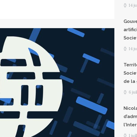
14 j
Gouve
artifi
Socie
14 j
Territ
Socie
de la
6 ju
Nicol
d’adm
l’Int
1 jui