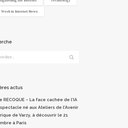
engthening the Internet
Technology
 Week in Internet News
erche
cher :
ères actus
ce RECOQUE – La face cachée de l’IA
 spectacle né aux Ateliers de l’Avenir
ique de Varzy, à découvrir le 21
mbre à Paris