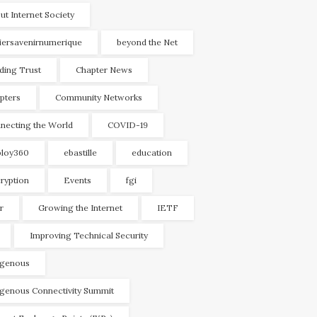
ut Internet Society
liersavenirnumerique
beyond the Net
lding Trust
Chapter News
pters
Community Networks
necting the World
COVID-19
loy360
ebastille
education
ryption
Events
fgi
r
Growing the Internet
IETF
Improving Technical Security
igenous
igenous Connectivity Summit