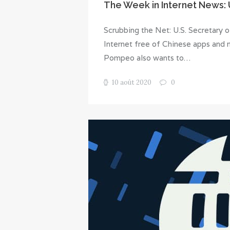
The Week in Internet News: U
Scrubbing the Net: U.S. Secretary 
Internet free of Chinese apps and
Pompeo also wants to…
10 août 2020
0