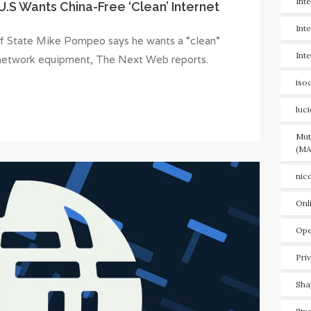
Int
.S Wants China-Free ‘Clean’ Internet
Int
of State Mike Pompeo says he wants a “clean”
Int
 network equipment, The Next Web reports.
iso
luc
Mut
(MA
nic
Onl
Ope
Pri
Sha