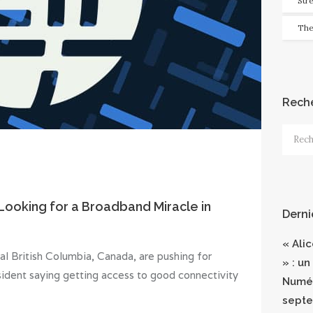
Str
The
Rech
Recher
Looking for a Broadband Miracle in
Derni
« Ali
ral British Columbia, Canada, are pushing for
» : un
sident saying getting access to good connectivity
Numér
septe