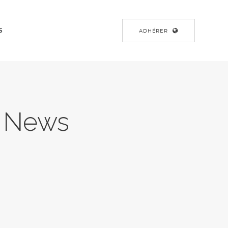
S
ADHÉRER
t News