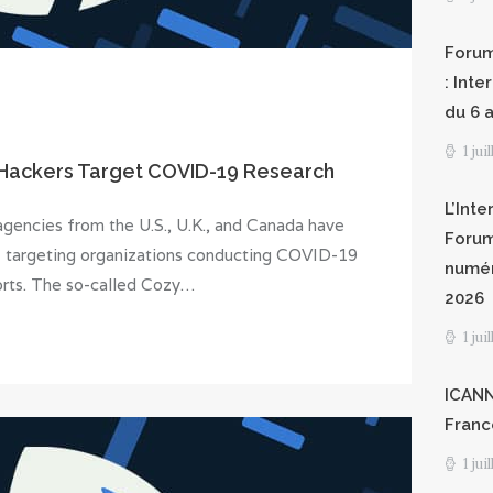
Forum
: Int
du 6 a
1 jui
 Hackers Target COVID-19 Research
L’Inte
agencies from the U.S., U.K., and Canada have
Forum
f targeting organizations conducting COVID-19
numér
orts. The so-called Cozy…
2026
1 jui
ICANN8
Franc
1 jui