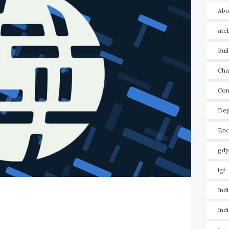
Abo
ate
Bui
Cha
Con
Dep
Enc
gdp
igf
Ind
Ind