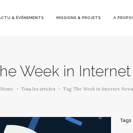
ACTU &
ÉVÉNEMENT
ACTU & ÉVÉNEMENTS
MISSIONS & PROJETS
A PROPO
S
MISSIONS &
PROJETS
The Week in Interne
A PROPOS
Home
Tous les articles
Tag: The Week in Internet News
Tags