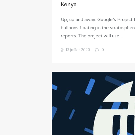
Kenya
Up, up and away: Google’s Project 
balloons floating in the stratosphe
reports. The project will use…
13 juillet 2020
0