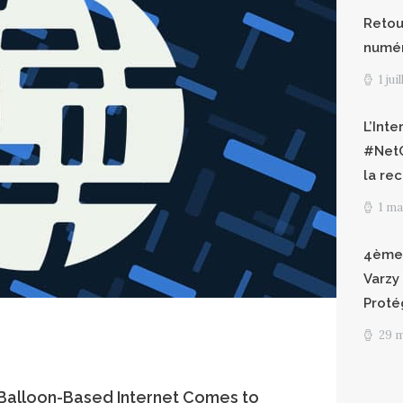
Retour
numéri
1 jui
L’Int
#NetG
la re
1 ma
4èmes
Varzy 
Proté
29 
 Balloon-Based Internet Comes to