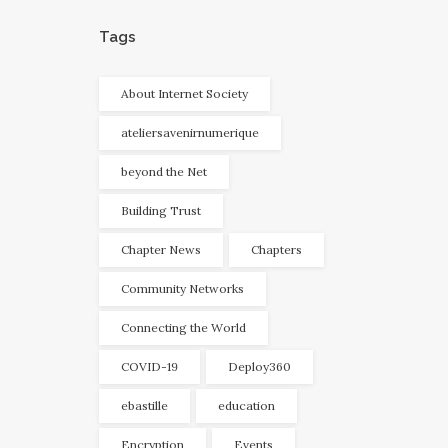
Tags
About Internet Society
ateliersavenirnumerique
beyond the Net
Building Trust
Chapter News
Chapters
Community Networks
Connecting the World
COVID-19
Deploy360
ebastille
education
Encryption
Events