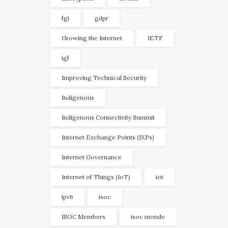
fgi
gdpr
Growing the Internet
IETF
igf
Improving Technical Security
Indigenous
Indigenous Connectivity Summit
Internet Exchange Points (IXPs)
Internet Governance
Internet of Things (IoT)
iot
ipv6
isoc
ISOC Members
isoc monde