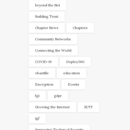
beyond the Net
Building Trust
Chapter News
Chapters
Community Networks
Connecting the World
COVID-19
Deploy360
ebastille
education
Encryption
Events
fgi
gdpr
Growing the Internet
IETF
igf
Improving Technical Security