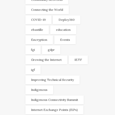
Connecting the World
COVID-19
Deploy360
ebastille
education
Encryption
Events
fgi
gdpr
Growing the Internet
IETF
igf
Improving Technical Security
Indigenous
Indigenous Connectivity Summit
Internet Exchange Points (IXPs)