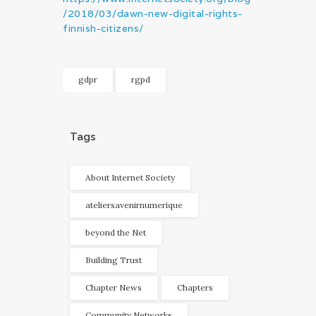
/2018/03/dawn-new-digital-rights-
finnish-citizens/
gdpr
rgpd
Tags
About Internet Society
ateliersavenirnumerique
beyond the Net
Building Trust
Chapter News
Chapters
Community Networks