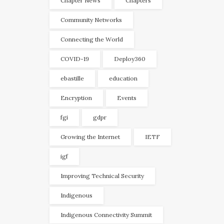
Chapter News
Chapters
Community Networks
Connecting the World
COVID-19
Deploy360
ebastille
education
Encryption
Events
fgi
gdpr
Growing the Internet
IETF
igf
Improving Technical Security
Indigenous
Indigenous Connectivity Summit