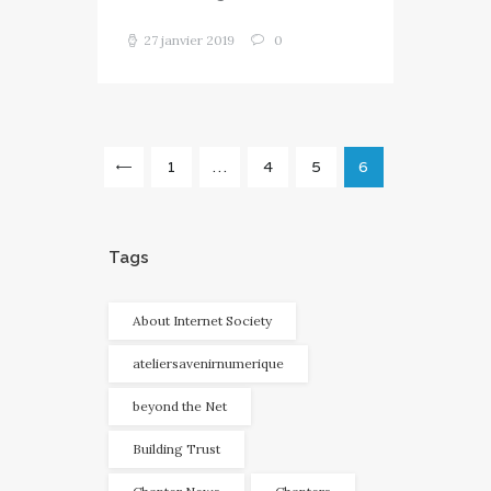
27 janvier 2019
0
Navigation
PAGE
1
…
<
PAGE
4
PAGE
5
PAGE
6
des
articles
Tags
About Internet Society
ateliersavenirnumerique
beyond the Net
Building Trust