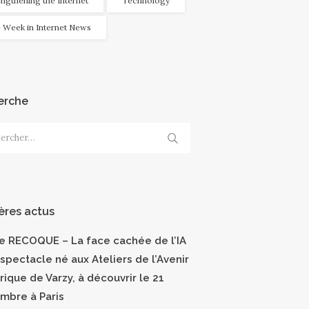
engthening the Internet
Technology
 Week in Internet News
erche
cher :
ères actus
ce RECOQUE – La face cachée de l’IA
 spectacle né aux Ateliers de l’Avenir
ique de Varzy, à découvrir le 21
mbre à Paris