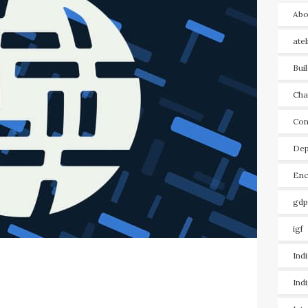
Abo
ate
Bui
Cha
Con
Dep
Enc
gdp
igf
Ind
Ind