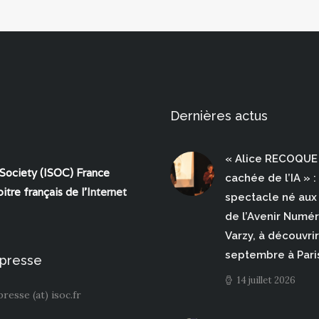
Dernières actus
« Alice RECOQUE 
 Society (ISOC) France
cachée de l’IA » :
itre français de l'
Internet
spectacle né aux 
de l’Avenir Numé
Varzy, à découvrir
septembre à Pari
 presse
14 juillet 2026
presse (at) isoc.fr