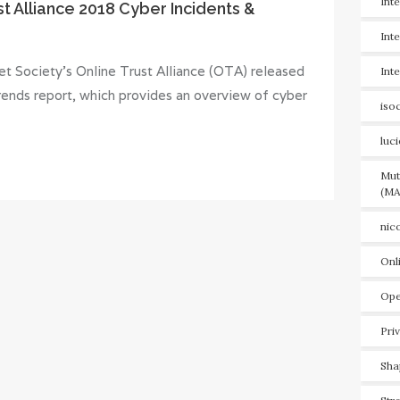
Int
st Alliance 2018 Cyber Incidents &
Int
et Society’s Online Trust Alliance (OTA) released
Int
rends report, which provides an overview of cyber
iso
luc
Mut
(MA
nic
Onl
Ope
Pri
Sha