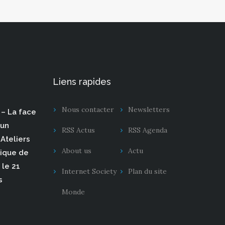
Liens rapides
Nous contacter
Newsletters
– La face
 un
RSS Actus
RSS Agenda
Ateliers
About us
Actu
rique de
 le 21
Internet Society
Plan du site
s
Monde