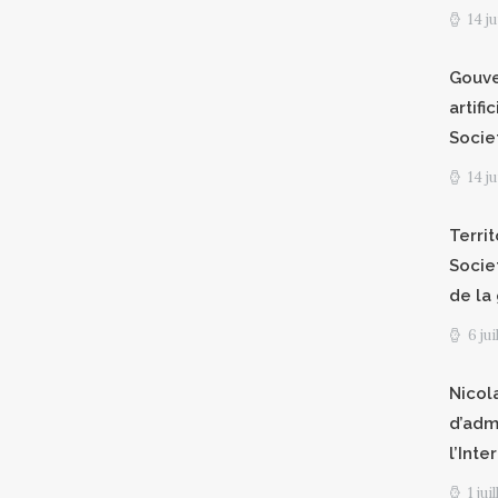
14 j
Gouve
artifi
Socie
14 j
Territ
Socie
de la
6 ju
Nicol
d’adm
l’Int
1 jui