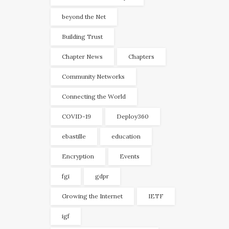
beyond the Net
Building Trust
Chapter News
Chapters
Community Networks
Connecting the World
COVID-19
Deploy360
ebastille
education
Encryption
Events
fgi
gdpr
Growing the Internet
IETF
igf