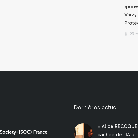
4èmes
Varzy 
Proté
29 
Dernières actus
« Alice RECOQUE 
 Society (ISOC) France
cachée de l’IA » :