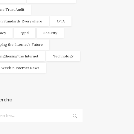
ine Trust Audit
n Standards Everywhere
OTA
vacy
rgpd
Security
ping the Internet's Future
engthening the Internet
Technology
 Week in Internet News
erche
cher :