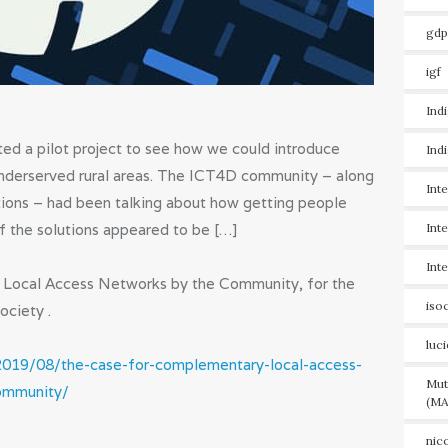
gdp
igf
Ind
ted a pilot project to see how we could introduce
Ind
underserved rural areas. The ICT4D community – along
Int
ations – had been talking about how getting people
of the solutions appeared to be […]
Int
Int
Local Access Networks by the Community, for the
iso
ociety .
luc
/2019/08/the-case-for-complementary-local-access-
Mut
ommunity/
(MA
nic