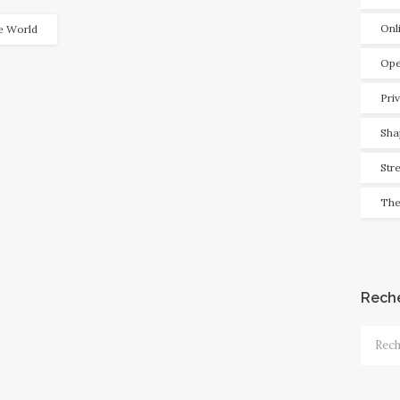
Onl
e World
Ope
Pri
Sha
Str
The
Rech
Recher