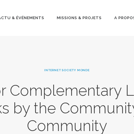
ACTU &
ÉVÉNEMENT
ACTU & ÉVÉNEMENTS
MISSIONS & PROJETS
A PROPO
S
MISSIONS &
PROJETS
INTERNET SOCIETY MONDE
A PROPOS
or Complementary L
s by the Community,
Community