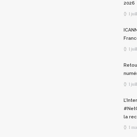
2026
1 jui
ICANN8
Franc
1 jui
Retour
numéri
1 jui
L’Int
#NetG
la re
1 ma