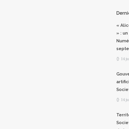
Derni
« Ali
» : un
Numér
septe
14 j
Gouve
artifi
Socie
14 j
Territ
Socie