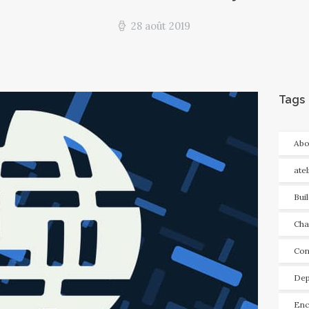
28 août 2019
Tags
Abo
ate
Bui
Cha
Con
Dep
Enc