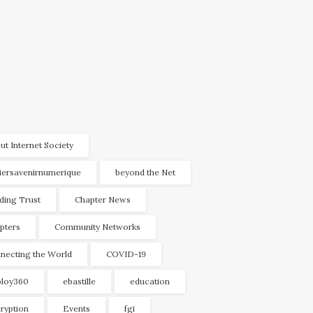
ut Internet Society
liersavenirnumerique
beyond the Net
lding Trust
Chapter News
pters
Community Networks
necting the World
COVID-19
loy360
ebastille
education
ryption
Events
fgi