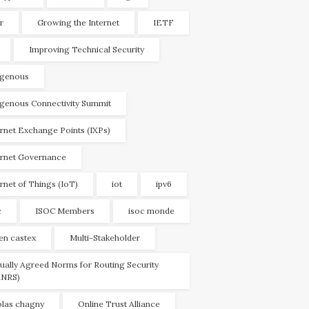
r
Growing the Internet
IETF
Improving Technical Security
igenous
igenous Connectivity Summit
ernet Exchange Points (IXPs)
ernet Governance
ernet of Things (IoT)
iot
ipv6
c
ISOC Members
isoc monde
ien castex
Multi-Stakeholder
ually Agreed Norms for Routing Security
NRS)
olas chagny
Online Trust Alliance