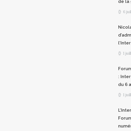
de la
6 ju
Nicol
d’adm
l’Int
1 jui
Forum
: Int
du 6 a
1 jui
L’Inte
Forum
numér