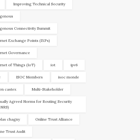
Improving Technical Security
igenous
igenous Connectivity Summit
ernet Exchange Points (IXPs)
ernet Governance
ernet of Things (IoT)
iot
ipv6
c
ISOC Members
isoc monde
ien castex
Multi-Stakeholder
ually Agreed Norms for Routing Security
NRS)
olas chagny
Online Trust Alliance
ine Trust Audit