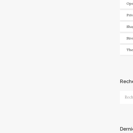
Ope
Pri
Sha
Str
The
Rech
Recher
Derni