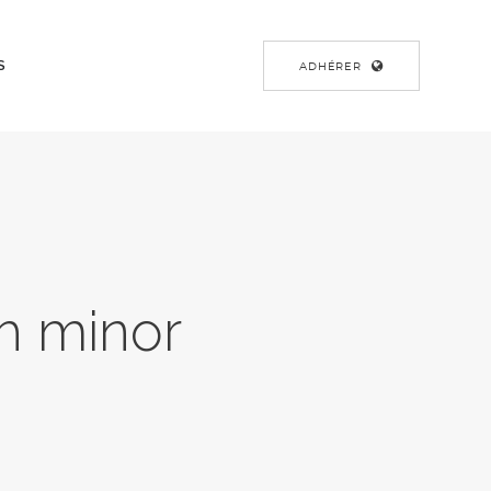
S
ADHÉRER
th minor