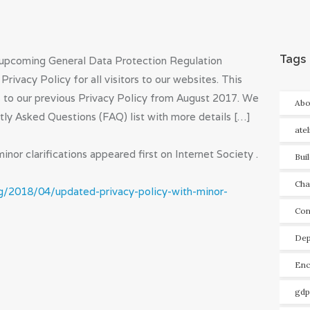
Tags
e upcoming General Data Protection Regulation
ivacy Policy for all visitors to our websites. This
s to our previous Privacy Policy from August 2017. We
Abo
tly Asked Questions (FAQ) list with more details […]
ate
nor clarifications appeared first on Internet Society .
Bui
Cha
og/2018/04/updated-privacy-policy-with-minor-
Con
Dep
Enc
gdp