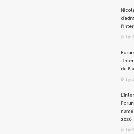
Nicol
d’adm
l’Int
1 jui
Forum
: Int
du 6 a
1 jui
L’Inte
Forum
numér
2026
1 jui