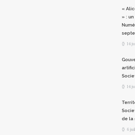
« Ali
» : un
Numér
septe
14 j
Gouve
artifi
Socie
14 j
Territ
Socie
de la
6 ju