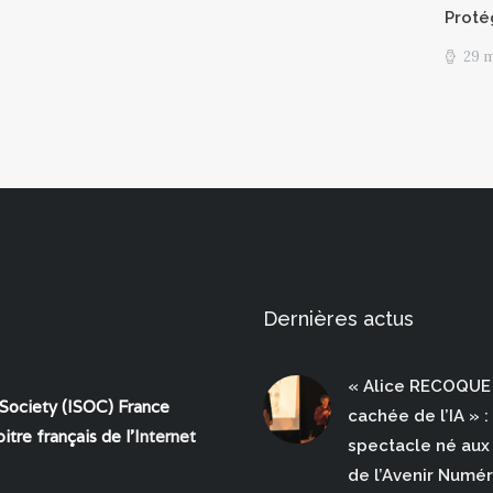
Proté
29 
Dernières actus
« Alice RECOQUE 
 Society (ISOC) France
cachée de l’IA » :
itre français de l'
Internet
spectacle né aux 
de l’Avenir Numé