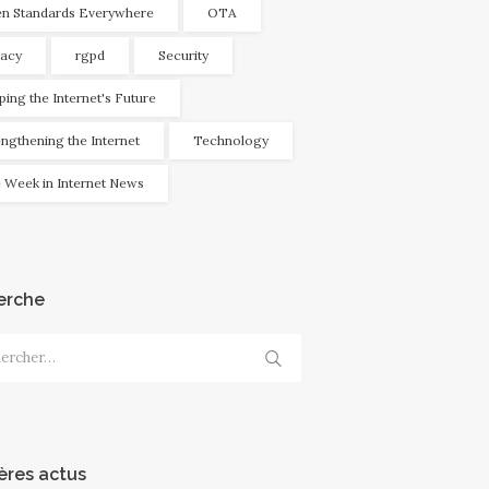
n Standards Everywhere
OTA
vacy
rgpd
Security
ping the Internet's Future
engthening the Internet
Technology
 Week in Internet News
erche
cher :
ères actus