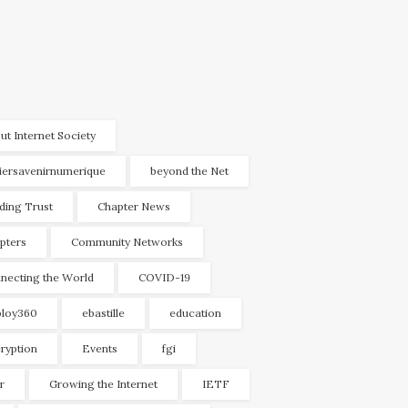
ut Internet Society
liersavenirnumerique
beyond the Net
lding Trust
Chapter News
pters
Community Networks
necting the World
COVID-19
loy360
ebastille
education
ryption
Events
fgi
r
Growing the Internet
IETF