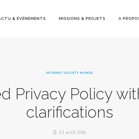
ACTU &
ÉVÉNEMENT
ACTU & ÉVÉNEMENTS
MISSIONS & PROJETS
A PROPO
S
MISSIONS &
PROJETS
INTERNET SOCIETY MONDE
A PROPOS
 Privacy Policy wi
clarifications
23 avril 2018