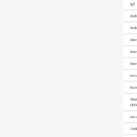
igf
Ind
Ind
Int
Int
Int
iso
luc
Mut
(MA
nic
Onl