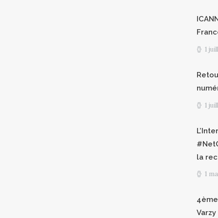
ICANN8
Franc
1 jui
Retour
numéri
1 jui
L’Int
#NetG
la re
1 ma
4èmes
Varzy 