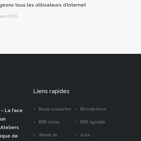
geons tous les utilisateurs d’Internet
mars 2026
Liens rapides
Nous contacter
Newsletters
– La face
 un
RSS Actus
RSS Agenda
Ateliers
About us
Actu
rique de