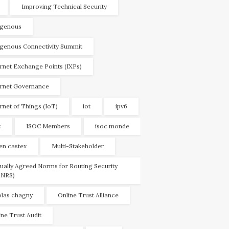
Improving Technical Security
igenous
igenous Connectivity Summit
ernet Exchange Points (IXPs)
ernet Governance
ernet of Things (IoT)
iot
ipv6
c
ISOC Members
isoc monde
ien castex
Multi-Stakeholder
ually Agreed Norms for Routing Security
NRS)
olas chagny
Online Trust Alliance
ine Trust Audit