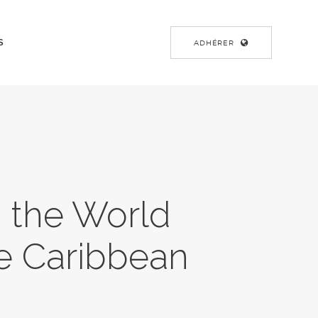
S
ADHÉRER
, the World
e Caribbean