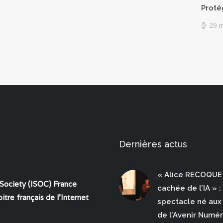
Proté
29 
Dernières actus
« Alice RECOQUE 
 Society (ISOC) France
cachée de l’IA » :
itre français de l'
Internet
spectacle né aux 
de l’Avenir Numé