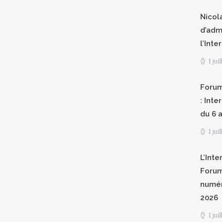
Nicol
d’adm
l’Int
1 jui
Forum
: Int
du 6 a
1 jui
L’Inte
Forum
numér
2026
1 jui