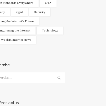
n Standards Everywhere
OTA
vacy
rgpd
Security
ping the Internet's Future
engthening the Internet
Technology
 Week in Internet News
erche
cher :
ères actus