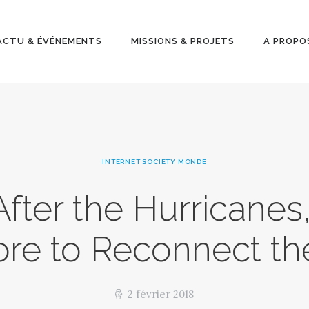
ACTU &
ÉVÉNEMENT
ACTU & ÉVÉNEMENTS
MISSIONS & PROJETS
A PROPO
S
MISSIONS &
PROJETS
INTERNET SOCIETY MONDE
A PROPOS
fter the Hurricanes
re to Reconnect th
2 février 2018