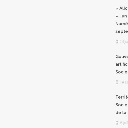
« Ali
» : un
Numér
septe
14 j
Gouve
artifi
Socie
14 j
Territ
Socie
de la
6 ju