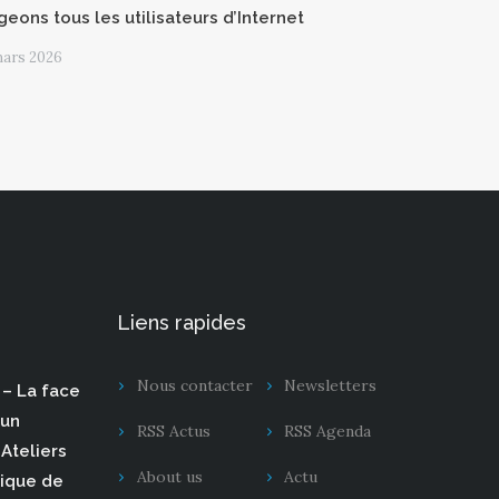
geons tous les utilisateurs d’Internet
mars 2026
Liens rapides
Nous contacter
Newsletters
– La face
 un
RSS Actus
RSS Agenda
Ateliers
About us
Actu
rique de