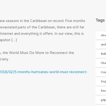
Tags
ane seasons in the Caribbean on record. Five months
vastated parts of the Caribbean, there are still far
ternet and everything it offers. In our view, this is
Abo
apshot […]
ate
s, the World Must Do More to Reconnect the
Bui
ciety .
Cha
/2018/02/5-months-hurricanes-world-must-reconnect-
Con
Dep
Enc
gdp