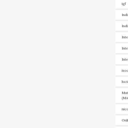
igf
Ind
Ind
Int
Int
Int
iso
luc
Mut
(MA
nic
Onl