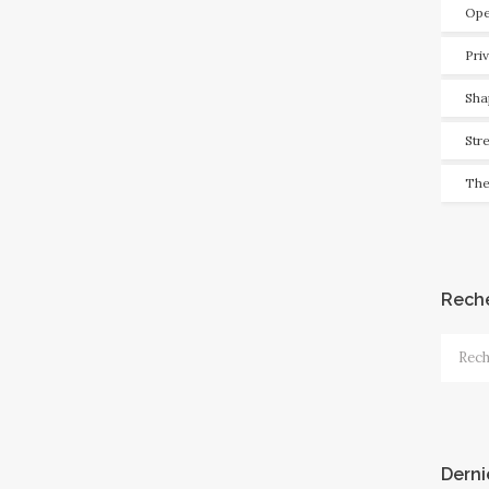
Ope
Pri
Sha
Str
The
Rech
Recher
Derni