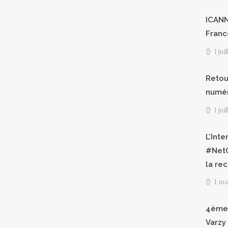
ICANN8
Franc
1 jui
Retour
numéri
1 jui
L’Int
#NetG
la re
1 ma
4èmes
Varzy 