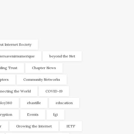
ut Internet Society
liersavenirnumerique
beyond the Net
lding Trust
Chapter News
pters
Community Networks
necting the World
COVID-19
loy360
ebastille
education
ryption
Events
fgi
r
Growing the Internet
IETF