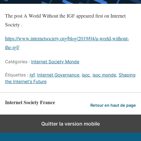
The post A World Without the IGF appeared first on Internet
Society .
https://www.internetsociety.org/blog/2019/04/a-world-without-
the-igf/
Catégories :
Internet Society Monde
Étiquettes :
igf
,
Internet Governance
,
isoc
,
isoc monde
,
Shaping
the Internet's Future
Internet Society France
Retour en haut de page
Quitter la version mobile