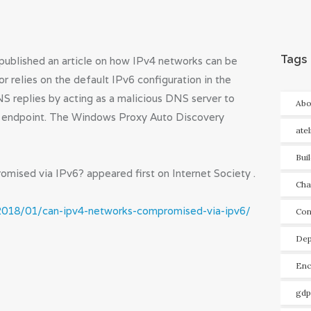
Tags
 published an article on how IPv4 networks can be
 relies on the default IPv6 configuration in the
 replies by acting as a malicious DNS server to
Abo
ied endpoint. The Windows Proxy Auto Discovery
ate
Bui
ised via IPv6? appeared first on Internet Society .
Cha
/2018/01/can-ipv4-networks-compromised-via-ipv6/
Con
Dep
Enc
gdp