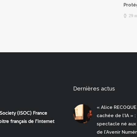
Proté
29 
Dernières actus
« Alice RECOQUE 
 Society (ISOC) France
cachée de l’IA » :
itre français de l'
Internet
spectacle né aux 
de l’Avenir Numé