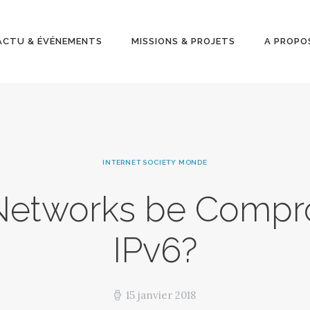
ACTU &
ÉVÉNEMENT
ACTU & ÉVÉNEMENTS
MISSIONS & PROJETS
A PROPO
S
MISSIONS &
PROJETS
INTERNET SOCIETY MONDE
A PROPOS
Networks be Compr
IPv6?
15 janvier 2018