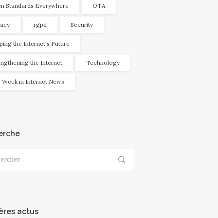
n Standards Everywhere
OTA
vacy
rgpd
Security
ping the Internet's Future
engthening the Internet
Technology
 Week in Internet News
erche
cher :
ères actus