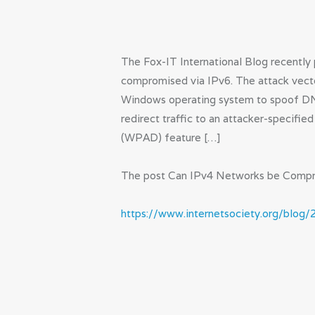
The Fox-IT International Blog recently
compromised via IPv6. The attack vector
Windows operating system to spoof DNS
redirect traffic to an attacker-specif
(WPAD) feature […]
The post Can IPv4 Networks be Comprom
https://www.internetsociety.org/blog