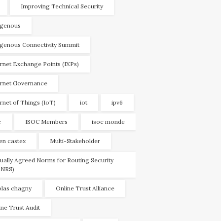
Improving Technical Security
igenous
igenous Connectivity Summit
ernet Exchange Points (IXPs)
ernet Governance
ernet of Things (IoT)
iot
ipv6
c
ISOC Members
isoc monde
ien castex
Multi-Stakeholder
ually Agreed Norms for Routing Security
NRS)
olas chagny
Online Trust Alliance
ine Trust Audit