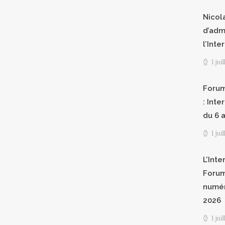
Nicol
d’adm
l’Int
1 jui
Forum
: Int
du 6 a
1 jui
L’Inte
Forum
numér
2026
1 jui