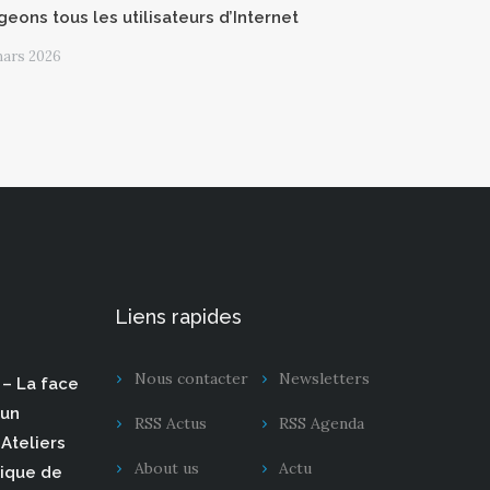
geons tous les utilisateurs d’Internet
mars 2026
Liens rapides
Nous contacter
Newsletters
– La face
 un
RSS Actus
RSS Agenda
Ateliers
About us
Actu
rique de