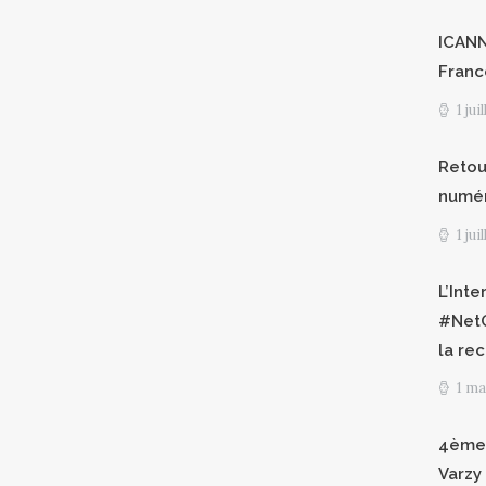
ICANN8
Franc
1 jui
Retour
numéri
1 jui
L’Int
#NetG
la re
1 ma
4èmes
Varzy 