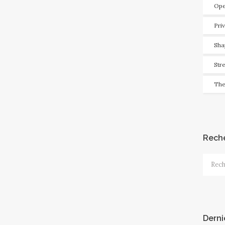
Ope
Pri
Sha
Str
The
Rech
Recher
Derni