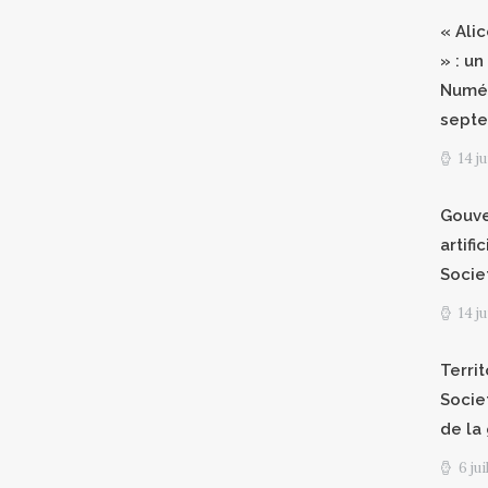
« Ali
» : un
Numér
septe
14 j
Gouve
artifi
Socie
14 j
Territ
Socie
de la
6 ju