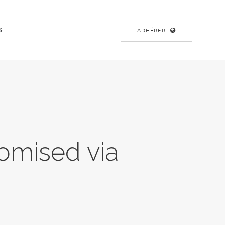
S
ADHÉRER
omised via