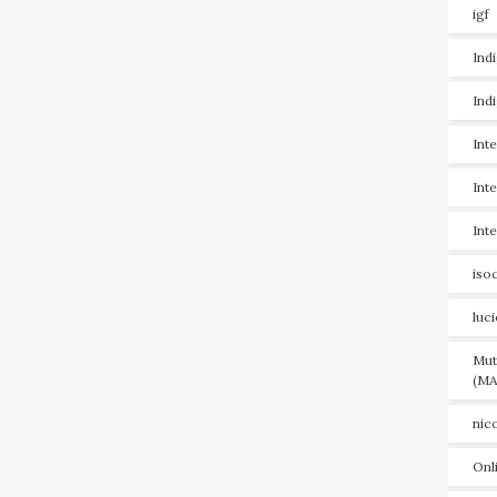
igf
Ind
Ind
Int
Int
Int
iso
luc
Mut
(MA
nic
Onl