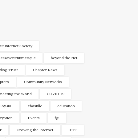
ut Internet Society
liersavenirnumerique
beyond the Net
lding Trust
Chapter News
pters
Community Networks
necting the World
COVID-19
loy360
ebastille
education
ryption
Events
fgi
r
Growing the Internet
IETF