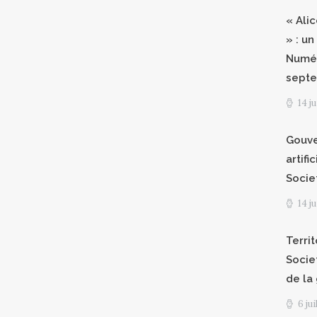
« Ali
» : un
Numér
septe
14 j
Gouve
artifi
Socie
14 j
Territ
Socie
de la
6 ju