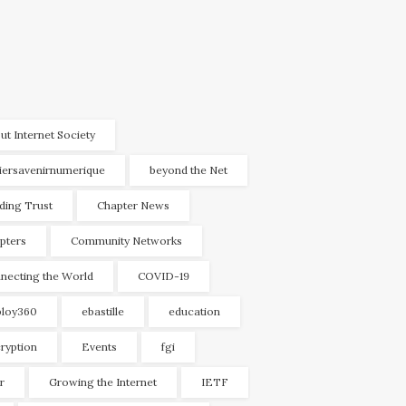
ut Internet Society
liersavenirnumerique
beyond the Net
lding Trust
Chapter News
pters
Community Networks
necting the World
COVID-19
loy360
ebastille
education
ryption
Events
fgi
r
Growing the Internet
IETF