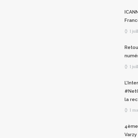
ICANN8
Franc
1 jui
Retour
numéri
1 jui
L’Int
#NetG
la re
1 ma
4èmes
Varzy 