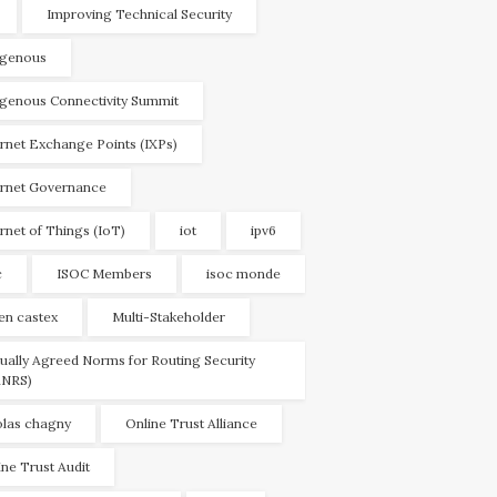
Improving Technical Security
igenous
igenous Connectivity Summit
ernet Exchange Points (IXPs)
ernet Governance
ernet of Things (IoT)
iot
ipv6
c
ISOC Members
isoc monde
ien castex
Multi-Stakeholder
ually Agreed Norms for Routing Security
NRS)
olas chagny
Online Trust Alliance
ine Trust Audit