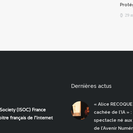
Proté
29 
Dernières actus
« Alice RECOQUE 
 Society (ISOC) France
cachée de l’IA » :
itre français de l'
Internet
spectacle né aux 
de l’Avenir Numé