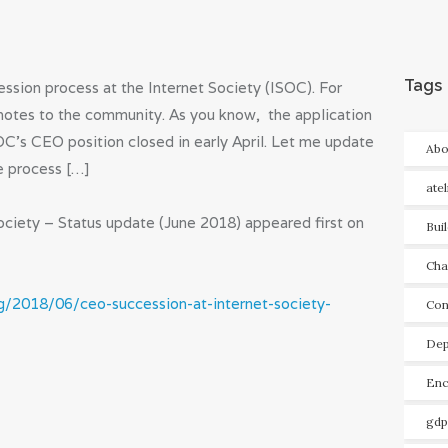
Tags
ssion process at the Internet Society (ISOC). For
notes to the community. As you know, the application
C’s CEO position closed in early April. Let me update
Abo
e process […]
ate
ciety – Status update (June 2018) appeared first on
Bui
Cha
og/2018/06/ceo-succession-at-internet-society-
Con
Dep
Enc
gdp