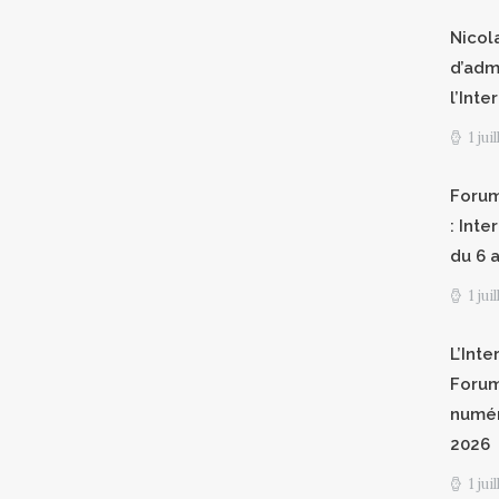
Nicol
d’adm
l’Int
1 jui
Forum
: Int
du 6 a
1 jui
L’Inte
Forum
numér
2026
1 jui