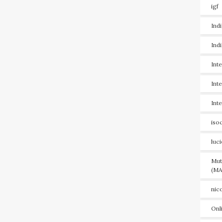
igf
Ind
Ind
Int
Int
Int
iso
luc
Mut
(MA
nic
Onl