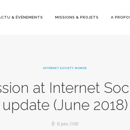
ACTU &
ÉVÉNEMENT
ACTU & ÉVÉNEMENTS
MISSIONS & PROJETS
A PROPO
S
MISSIONS &
PROJETS
INTERNET SOCIETY MONDE
A PROPOS
ion at Internet Soci
update (June 2018)
11 juin 2018