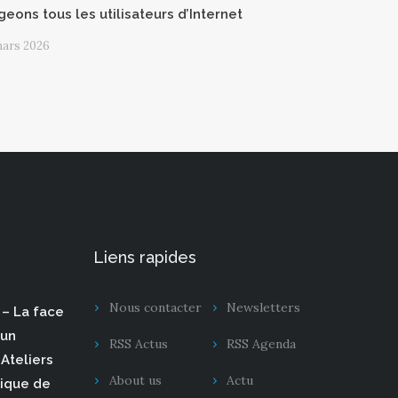
geons tous les utilisateurs d’Internet
mars 2026
Liens rapides
Nous contacter
Newsletters
– La face
 un
RSS Actus
RSS Agenda
Ateliers
About us
Actu
rique de