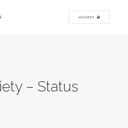
S
ADHÉRER
ety – Status