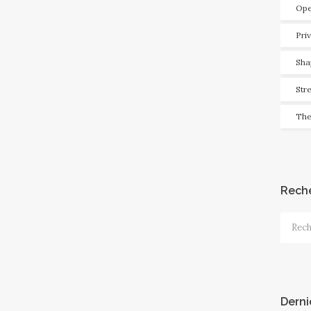
Ope
Pri
Sha
Str
The
Rech
Recher
Derni