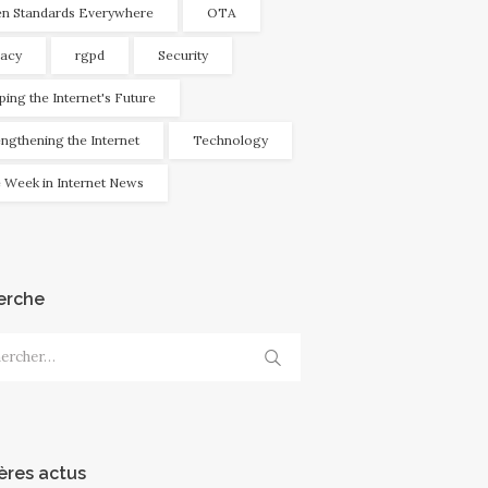
n Standards Everywhere
OTA
vacy
rgpd
Security
ping the Internet's Future
engthening the Internet
Technology
 Week in Internet News
erche
cher :
ères actus