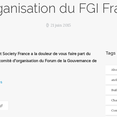
ganisation du FGI F
21 juin 2015
Tags
t Society France a la douleur de vous faire part du
comité d'organisation du Forum de la Gouvernance de
Abo
ate
es
Bui
Cha
gf
Con