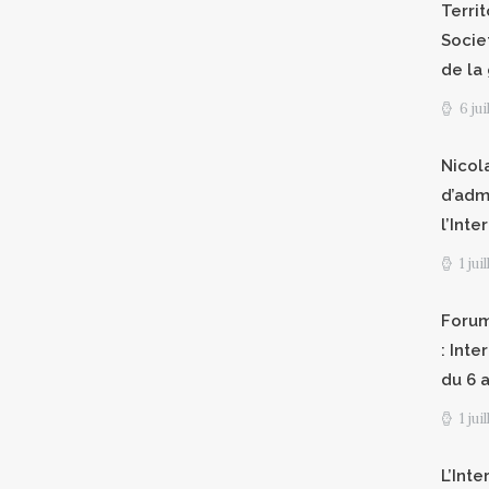
Territ
Socie
de la
6 ju
Nicol
d’adm
l’Int
1 jui
Forum
: Int
du 6 a
1 jui
L’Inte