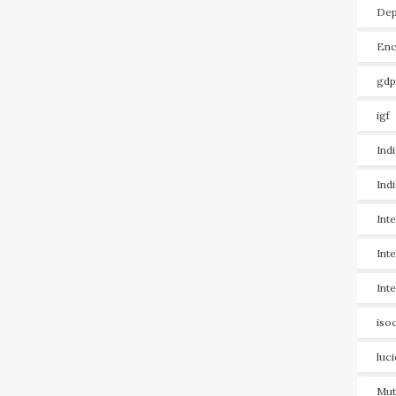
Dep
Enc
gdp
igf
Ind
Ind
Int
Int
Int
iso
luc
Mut