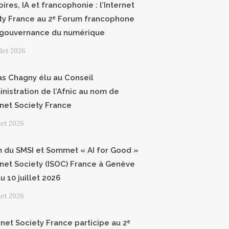
oires, IA et francophonie : l’Internet
ty France au 2ᵉ Forum francophone
 gouvernance du numérique
illet 2026
as Chagny élu au Conseil
inistration de l’Afnic au nom de
ernet Society France
llet 2026
 du SMSI et Sommet « AI for Good »
ernet Society (ISOC) France à Genève
u 10 juillet 2026
llet 2026
rnet Society France participe au 2ᵉ