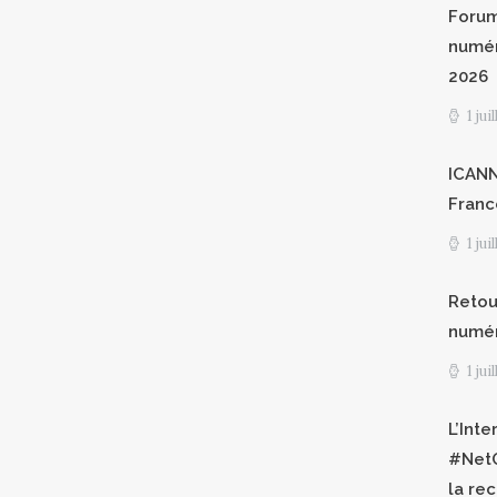
Forum
numér
2026
1 jui
ICANN8
Franc
1 jui
Retour
numéri
1 jui
L’Int
#NetG
la re