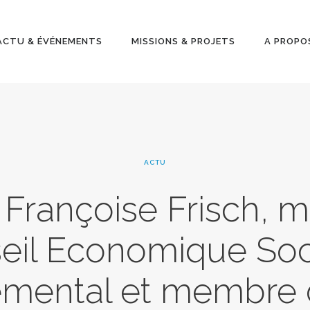
ACTU &
ÉVÉNEMENT
ACTU & ÉVÉNEMENTS
MISSIONS & PROJETS
A PROPO
S
MISSIONS &
PROJETS
ACTU
A PROPOS
Françoise Frisch, 
eil Economique Soci
emental et membre 