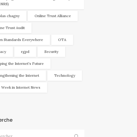
NRS)
olas chagny
Online Trust Alliance
ine Trust Audit
n Standards Everywhere
OTA
vacy
rgpd
Security
ping the Internet's Future
engthening the Internet
Technology
 Week in Internet News
erche
cher :