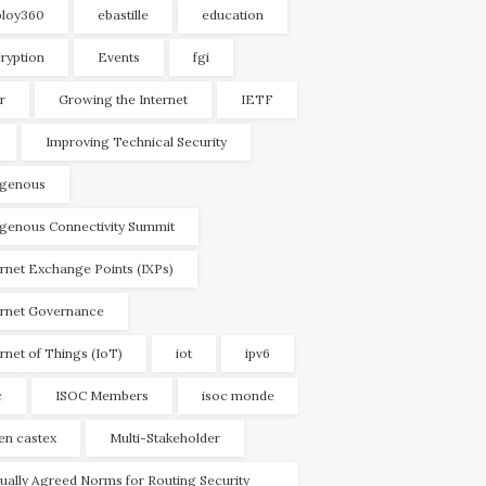
loy360
ebastille
education
ryption
Events
fgi
r
Growing the Internet
IETF
Improving Technical Security
igenous
igenous Connectivity Summit
ernet Exchange Points (IXPs)
ernet Governance
ernet of Things (IoT)
iot
ipv6
c
ISOC Members
isoc monde
ien castex
Multi-Stakeholder
ually Agreed Norms for Routing Security