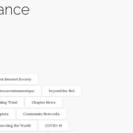
rance
ut Internet Society
liersavenirnumerique
beyond the Net
lding Trust
Chapter News
pters
Community Networks
necting the World
COVID-19