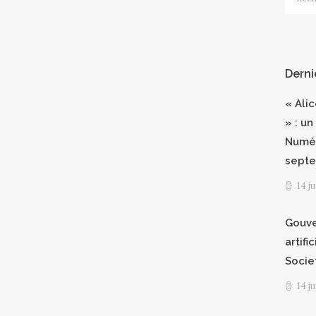
Derni
« Ali
» : un
Numér
septe
14 j
Gouve
artifi
Socie
14 j