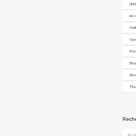
(MA
nic
Onl
Ope
Pri
Sha
Str
The
Rech
Recher