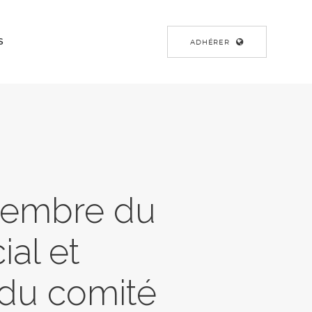
S
ADHÉRER
membre du
al et
du comité