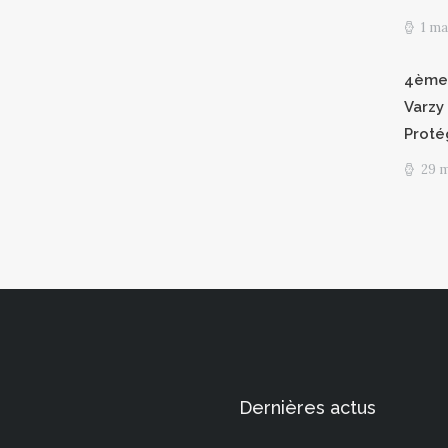
1 ma
4èmes
Varzy 
Proté
29 
Dernières actus