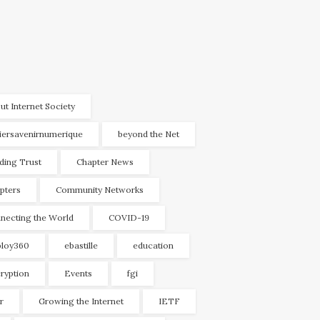
ut Internet Society
liersavenirnumerique
beyond the Net
lding Trust
Chapter News
pters
Community Networks
necting the World
COVID-19
loy360
ebastille
education
ryption
Events
fgi
r
Growing the Internet
IETF