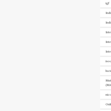
igf
Ind
Ind
Int
Int
Int
iso
luc
Mut
(MA
nic
Onl