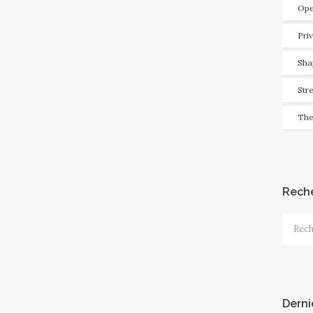
Ope
Pri
Sha
Str
The
Rech
Recher
Derni