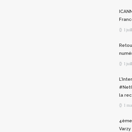
ICANN8
Franc
1 jui
Retour
numéri
1 jui
L’Int
#NetG
la re
1 ma
4èmes
Varzy 