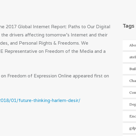
Tags
the 2017 Global Internet Report: Paths to Our Digital
s the drivers affecting tomorrow’s Internet and their
vides, and Personal Rights & Freedoms. We
Abo
E Representative on Freedom of the Media and a
ate
Bui
 on Freedom of Expression Online appeared first on
Cha
Con
2018/01/future-thinking-harlem-desir/
Dep
Enc
gdp