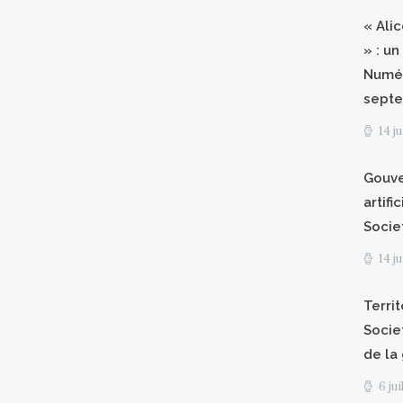
« Ali
» : un
Numér
septe
14 j
Gouve
artifi
Socie
14 j
Territ
Socie
de la
6 ju