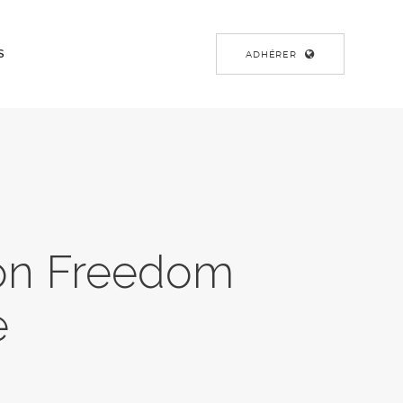
S
ADHÉRER
 on Freedom
e