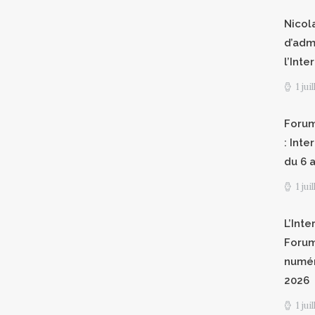
Nicol
d’adm
l’Int
1 jui
Forum
: Int
du 6 a
1 jui
L’Inte
Forum
numér
2026
1 jui