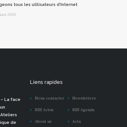
geons tous les utilisateurs d’Internet
mars 2026
Liens rapides
Nous contacter
Newsletters
– La face
 un
RSS Actus
RSS Agenda
Ateliers
About us
Actu
rique de