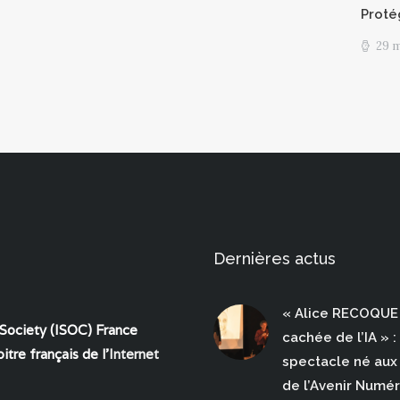
Proté
29 
Dernières actus
« Alice RECOQUE 
 Society (ISOC) France
cachée de l’IA » :
itre français de l'
Internet
spectacle né aux 
de l’Avenir Numé