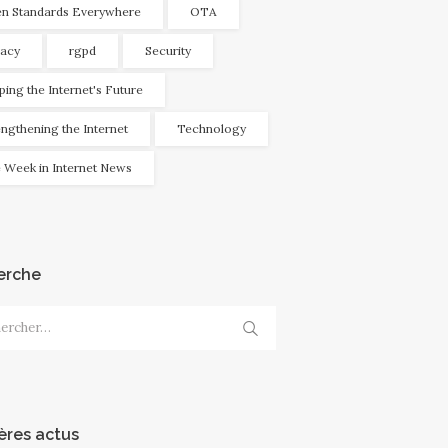
n Standards Everywhere
OTA
vacy
rgpd
Security
ping the Internet's Future
engthening the Internet
Technology
 Week in Internet News
erche
cher :
ères actus