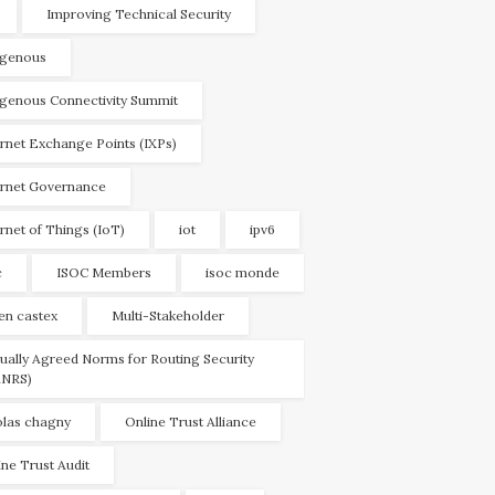
Improving Technical Security
igenous
igenous Connectivity Summit
ernet Exchange Points (IXPs)
ernet Governance
ernet of Things (IoT)
iot
ipv6
c
ISOC Members
isoc monde
ien castex
Multi-Stakeholder
ually Agreed Norms for Routing Security
NRS)
olas chagny
Online Trust Alliance
ine Trust Audit