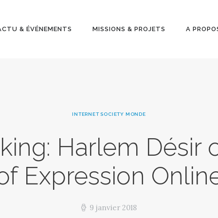
ACTU &
ÉVÉNEMENT
ACTU & ÉVÉNEMENTS
MISSIONS & PROJETS
A PROPO
S
MISSIONS &
PROJETS
INTERNET SOCIETY MONDE
A PROPOS
nking: Harlem Désir
of Expression Onlin
9 janvier 2018