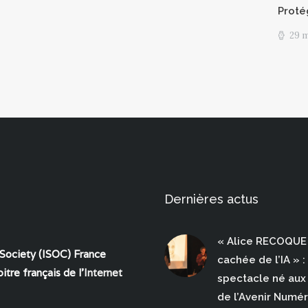
Proté
29 
Dernières actus
« Alice RECOQUE 
 Society (ISOC) France
cachée de l’IA » :
itre français de l'
Internet
spectacle né aux 
de l’Avenir Numé