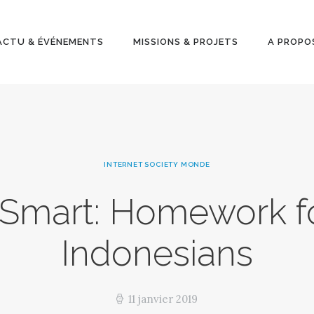
ACTU &
ÉVÉNEMENT
ACTU & ÉVÉNEMENTS
MISSIONS & PROJETS
A PROPO
S
MISSIONS &
PROJETS
INTERNET SOCIETY MONDE
A PROPOS
T Smart: Homework f
Indonesians
11 janvier 2019