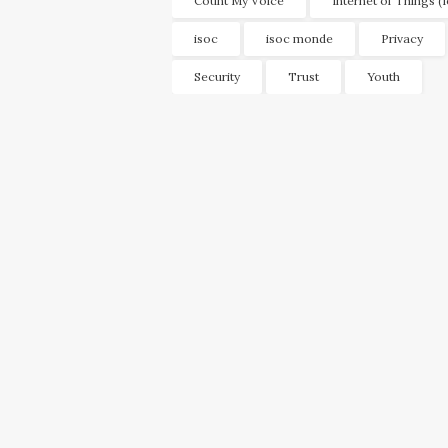
Count My Voice
Internet of Things (
isoc
isoc monde
Privacy
Security
Trust
Youth