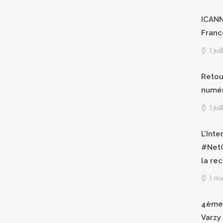
ICANN8
Franc
1 jui
Retour
numéri
1 jui
L’Int
#NetG
la re
1 ma
4èmes
Varzy 