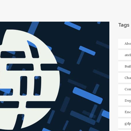
Tags
Abo
ate
Bui
Cha
Con
Dep
Enc
gdp