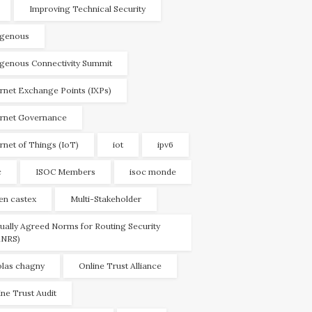
Improving Technical Security
igenous
igenous Connectivity Summit
ernet Exchange Points (IXPs)
ernet Governance
ernet of Things (IoT)
iot
ipv6
c
ISOC Members
isoc monde
ien castex
Multi-Stakeholder
ually Agreed Norms for Routing Security
NRS)
olas chagny
Online Trust Alliance
ine Trust Audit