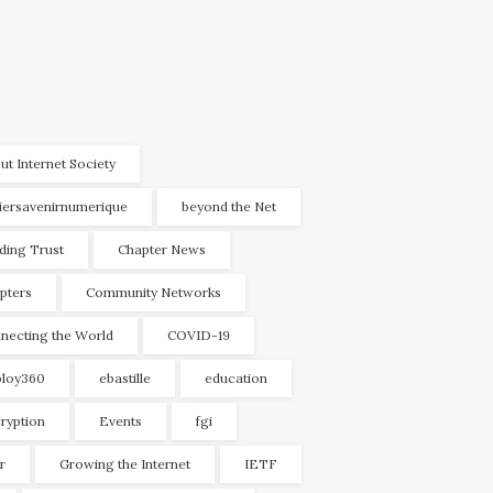
ut Internet Society
liersavenirnumerique
beyond the Net
lding Trust
Chapter News
pters
Community Networks
necting the World
COVID-19
loy360
ebastille
education
ryption
Events
fgi
r
Growing the Internet
IETF