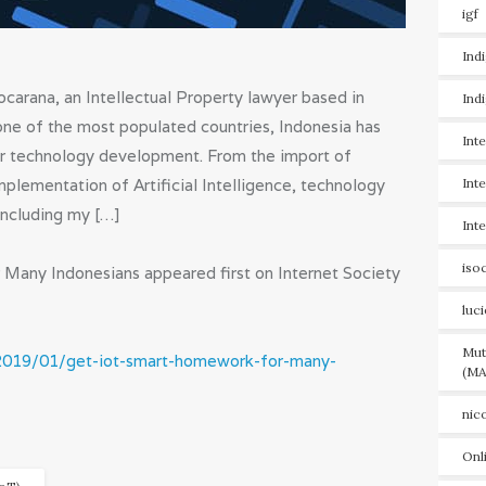
igf
Ind
carana, an Intellectual Property lawyer based in
Ind
ne of the most populated countries, Indonesia has
Int
or technology development. From the import of
mplementation of Artificial Intelligence, technology
Int
including my […]
Int
iso
Many Indonesians appeared first on Internet Society
luc
Mut
/2019/01/get-iot-smart-homework-for-many-
(MA
nic
Onl