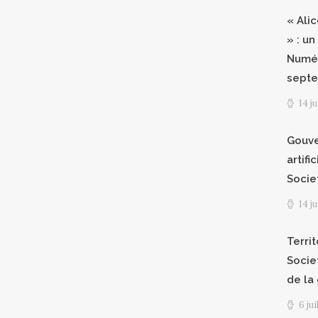
« Ali
» : un
Numér
septe
14 j
Gouve
artifi
Socie
14 j
Territ
Socie
de la
6 ju