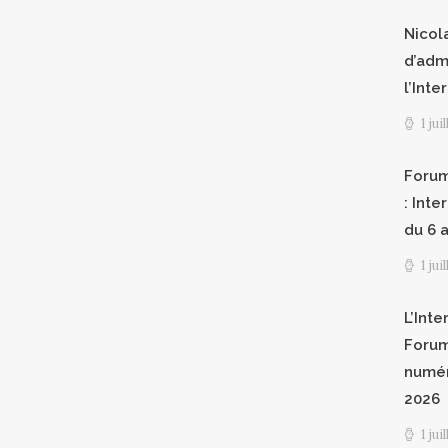
Nicol
d’adm
l’Int
1 jui
Forum
: Int
du 6 a
1 jui
L’Inte
Forum
numér
2026
1 jui