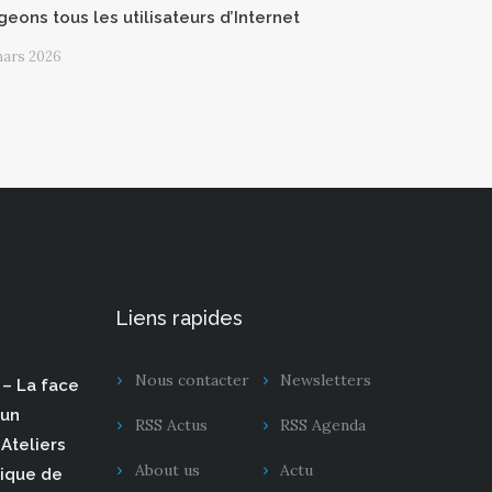
geons tous les utilisateurs d’Internet
mars 2026
Liens rapides
Nous contacter
Newsletters
– La face
 un
RSS Actus
RSS Agenda
Ateliers
About us
Actu
rique de