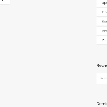
IoT)
Ope
Pri
Sha
Str
The
Rech
Recher
Derni