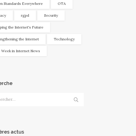
n Standards Everywhere
OTA
vacy
rgpd
Security
ping the Internet's Future
engthening the Internet
Technology
 Week in Internet News
erche
cher :
ères actus