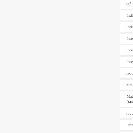
igf
Ind
Ind
Int
Int
Int
iso
luc
Mut
(MA
nic
Onl