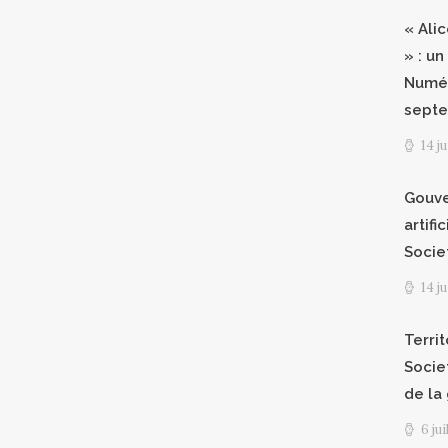
« Ali
» : un
Numér
septe
14 j
Gouve
artifi
Socie
14 j
Territ
Socie
de la
6 ju