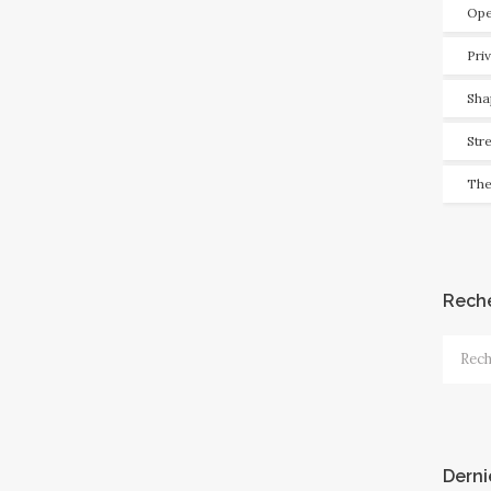
Ope
Pri
Sha
Str
The
Rech
Recher
Derni