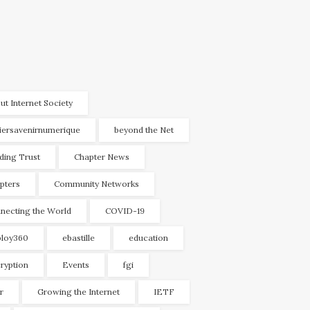
ut Internet Society
liersavenirnumerique
beyond the Net
lding Trust
Chapter News
pters
Community Networks
necting the World
COVID-19
loy360
ebastille
education
ryption
Events
fgi
r
Growing the Internet
IETF