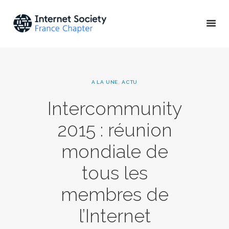
ACTU & ÉVÉNEMENTS
A LA UNE
,
ACTU
MISSIONS & PROJETS
Intercommunity
A PROPOS
2015 : réunion
mondiale de
tous les
membres de
l’Internet