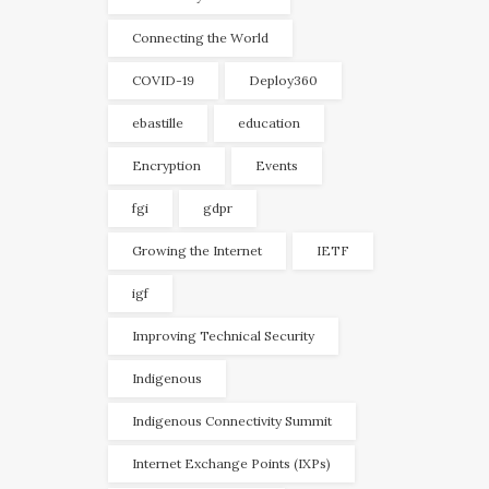
Connecting the World
COVID-19
Deploy360
ebastille
education
Encryption
Events
fgi
gdpr
Growing the Internet
IETF
igf
Improving Technical Security
Indigenous
Indigenous Connectivity Summit
Internet Exchange Points (IXPs)