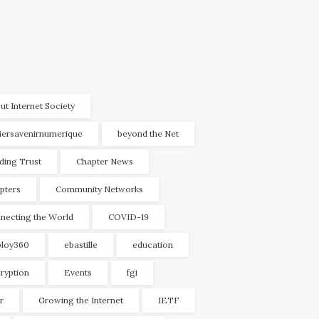
ut Internet Society
liersavenirnumerique
beyond the Net
lding Trust
Chapter News
pters
Community Networks
necting the World
COVID-19
loy360
ebastille
education
ryption
Events
fgi
r
Growing the Internet
IETF