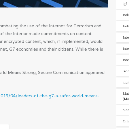
igf
Ind
mbating the use of the Internet for Terrorism and
Ind
 of the Interior made commitments on content
Int
 for encrypted content, which, if implemented, would
net, G7 economies and their citizens. While there is
Int
Int
iso
World Means Strong, Secure Communication appeared
luc
Mut
/2019/04/leaders-of-the-g7-a-safer-world-means-
(MA
nic
Onl