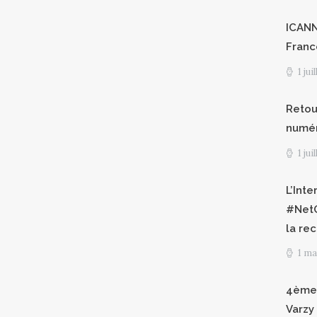
ICANN8
Franc
1 jui
Retour
numéri
1 jui
L’Int
#NetG
la re
1 ma
4èmes
Varzy 