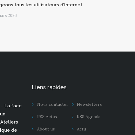
geons tous les utilisateurs d’Internet
mars 2026
Liens rapides
Nous contacter
Newsletters
– La face
 un
RSS Actus
RSS Agenda
Ateliers
About us
Actu
rique de