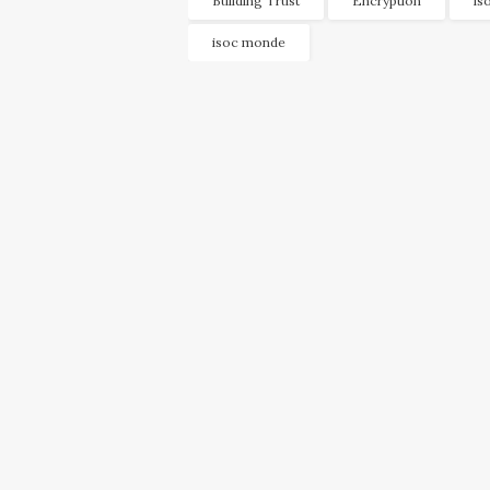
Building Trust
Encryption
is
isoc monde