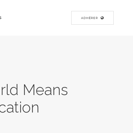
S
ADHÉRER
orld Means
cation