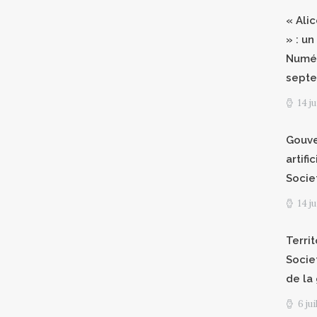
« Ali
» : un
Numér
septe
14 j
Gouve
artifi
Socie
14 j
Territ
Socie
de la
6 ju