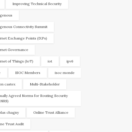
Improving Technical Security
igenous
igenous Connectivity Summit
ernet Exchange Points (IXPs)
ernet Governance
ernet of Things (IoT)
iot
ipv6
c
ISOC Members
isoc monde
ien castex
Multi-Stakeholder
ually Agreed Norms for Routing Security
NRS)
olas chagny
Online Trust Alliance
ine Trust Audit