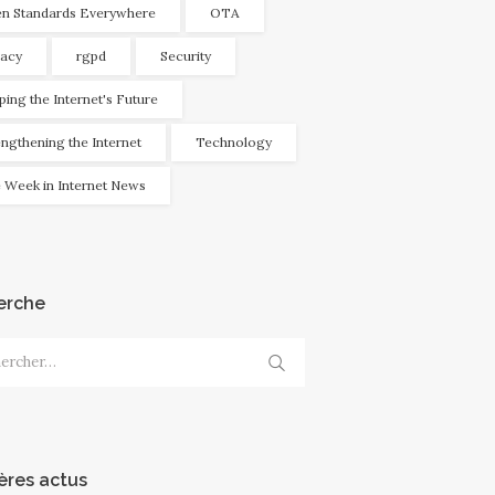
n Standards Everywhere
OTA
vacy
rgpd
Security
ping the Internet's Future
engthening the Internet
Technology
 Week in Internet News
erche
cher :
ères actus