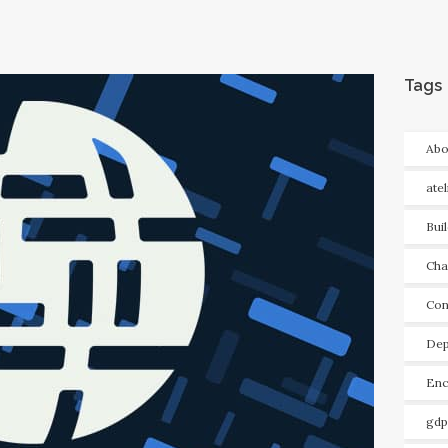
Tags
Abo
ate
Bui
Cha
Con
Dep
Enc
gdp