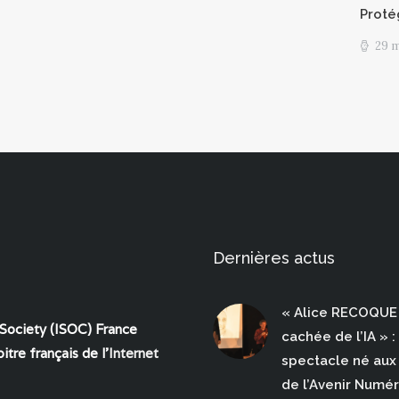
Proté
29 
Dernières actus
« Alice RECOQUE 
 Society (ISOC) France
cachée de l’IA » :
itre français de l'
Internet
spectacle né aux 
de l’Avenir Numé