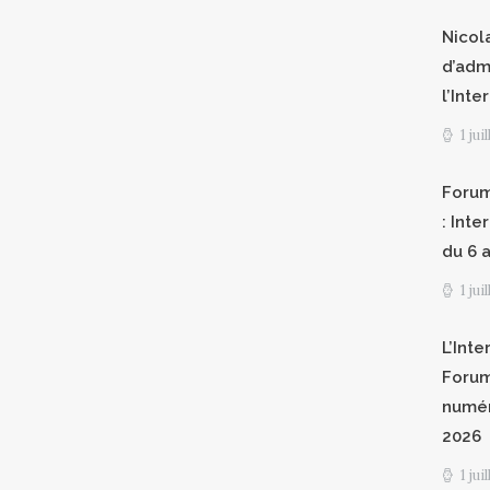
Nicol
d’adm
l’Int
1 jui
Forum
: Int
du 6 a
1 jui
L’Inte
Forum
numér
2026
1 jui