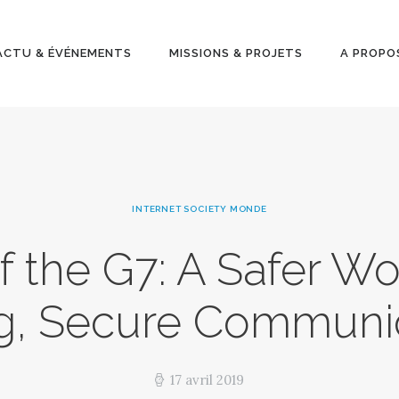
ACTU &
ÉVÉNEMENT
ACTU & ÉVÉNEMENTS
MISSIONS & PROJETS
A PROPO
S
MISSIONS &
PROJETS
INTERNET SOCIETY MONDE
A PROPOS
f the G7: A Safer W
g, Secure Communi
17 avril 2019