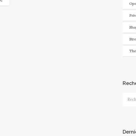
oc
Ope
Pri
Sha
Str
The
Rech
Recher
Derni