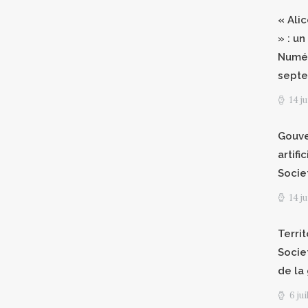
« Ali
» : un
Numér
septe
14 j
Gouve
artifi
Socie
14 j
Territ
Socie
de la
6 ju