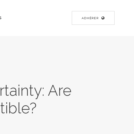
S
ADHÉRER
rtainty: Are
tible?