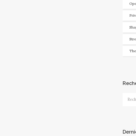
Ope
Pri
Sha
Str
The
Rech
Recher
Derni