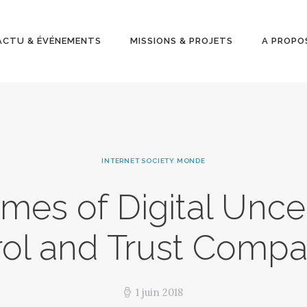
ACTU &
ÉVÉNEMENT
ACTU & ÉVÉNEMENTS
MISSIONS & PROJETS
A PROPO
S
MISSIONS &
PROJETS
INTERNET SOCIETY MONDE
A PROPOS
imes of Digital Unce
ol and Trust Compa
1 juin 2018