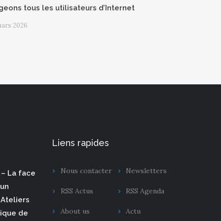
geons tous les utilisateurs d’Internet
mars 2026
Liens rapides
Nous contacter
Newsletters
– La face
 un
RSS Actus
RSS Agenda
Ateliers
About us
Actu
rique de