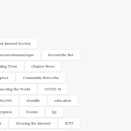
ut Internet Society
liersavenirnumerique
beyond the Net
lding Trust
Chapter News
pters
Community Networks
necting the World
COVID-19
loy360
ebastille
education
ryption
Events
fgi
r
Growing the Internet
IETF