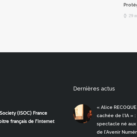
Proté
29 
Dernières actus
« Alice RECOQUE 
 Society (ISOC) France
cachée de l’IA » :
itre français de l'
Internet
spectacle né aux 
de l’Avenir Numé