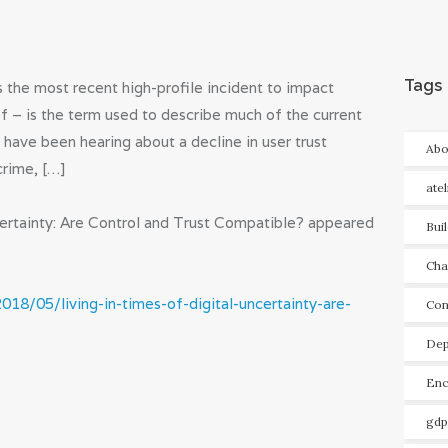
Tags
 the most recent high-profile incident to impact
eof – is the term used to describe much of the current
 have been hearing about a decline in user trust
Abo
crime, […]
ate
certainty: Are Control and Trust Compatible? appeared
Bui
Cha
018/05/living-in-times-of-digital-uncertainty-are-
Con
Dep
Enc
gdp