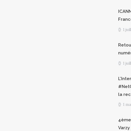
ICANN8
Franc
1 jui
Retour
numéri
1 jui
L’Int
#NetG
la re
1 ma
4èmes
Varzy 