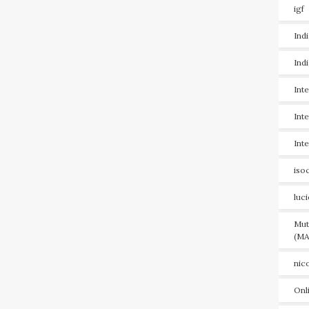
igf
Ind
Ind
Int
Int
Int
iso
luc
Mut
(MA
nic
Onl