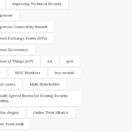
Improving Technical Security
igenous
igenous Connectivity Summit
ernet Exchange Points (IXPs)
ernet Governance
ernet of Things (IoT)
iot
ipv6
c
ISOC Members
isoc monde
ien castex
Multi-Stakeholder
ually Agreed Norms for Routing Security
NRS)
olas chagny
Online Trust Alliance
ine Trust Audit