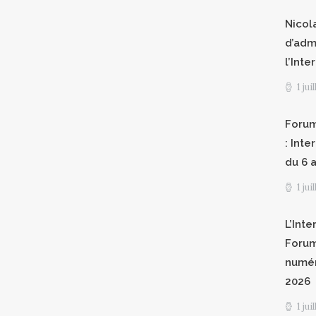
Nicol
d’adm
l’Int
1 jui
Forum
: Int
du 6 a
1 jui
L’Inte
Forum
numér
2026
1 jui