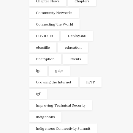
Chapter News
Chapters
Community Networks
Connecting the World
COVID-19
Deploy360
ebastille
education
Encryption
Events
fgi
gdpr
Growing the Internet
IETF
igf
Improving Technical Security
Indigenous
Indigenous Connectivity Summit