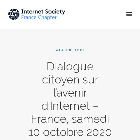
ACTU & ÉVÉNEMENTS
A LA UNE
,
ACTU
MISSIONS & PROJETS
Dialogue
A PROPOS
citoyen sur
l’avenir
d’Internet –
France, samedi
10 octobre 2020