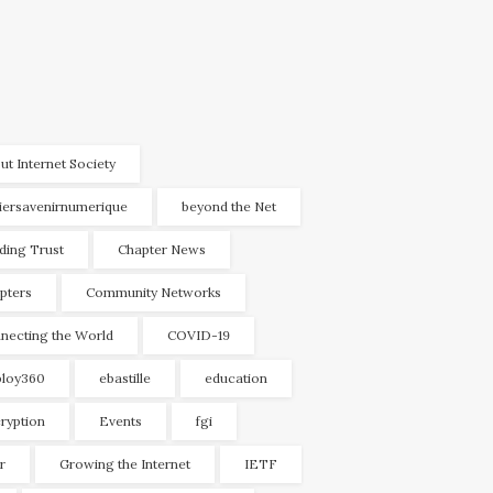
ut Internet Society
liersavenirnumerique
beyond the Net
lding Trust
Chapter News
pters
Community Networks
necting the World
COVID-19
loy360
ebastille
education
ryption
Events
fgi
r
Growing the Internet
IETF