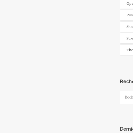
Ope
Pri
Sha
Str
The
Rech
Recher
Derni