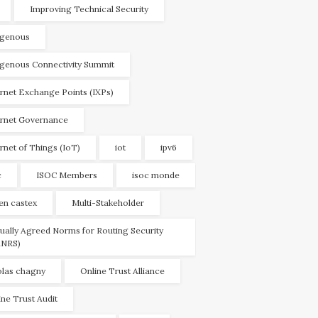
Improving Technical Security
igenous
igenous Connectivity Summit
ernet Exchange Points (IXPs)
ernet Governance
ernet of Things (IoT)
iot
ipv6
c
ISOC Members
isoc monde
ien castex
Multi-Stakeholder
ually Agreed Norms for Routing Security
NRS)
olas chagny
Online Trust Alliance
ine Trust Audit