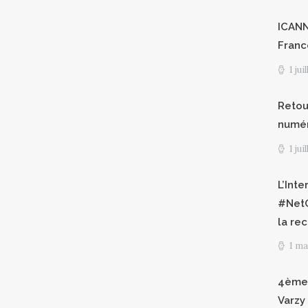
ICANN8
Franc
1 jui
Retour
numéri
1 jui
L’Int
#NetG
la re
1 ma
4èmes
Varzy 