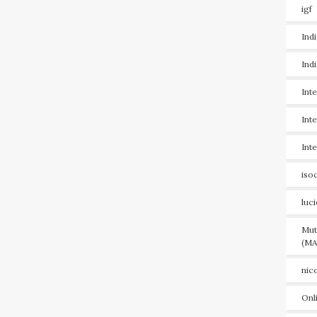
igf
Ind
Ind
Int
Int
Int
iso
luc
Mut
(MA
nic
Onl