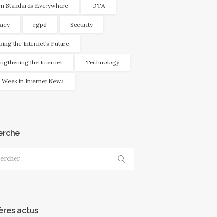
n Standards Everywhere
OTA
vacy
rgpd
Security
ping the Internet's Future
engthening the Internet
Technology
 Week in Internet News
erche
cher :
ères actus