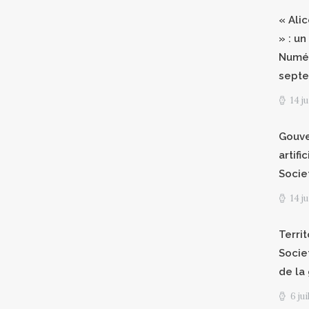
« Ali
» : un
Numér
septe
14 j
Gouve
artifi
Socie
14 j
Territ
Socie
de la
6 ju