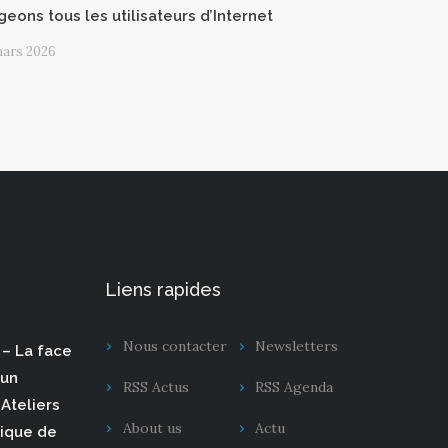
geons tous les utilisateurs d’Internet
mars 2026
Liens rapides
Nous contacter
Newsletters
– La face
 un
RSS Actus
RSS Agenda
Ateliers
About us
Actu
rique de