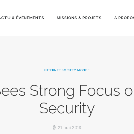
ACTU &
ÉVÉNEMENT
ACTU & ÉVÉNEMENTS
MISSIONS & PROJETS
A PROPO
S
MISSIONS &
PROJETS
INTERNET SOCIETY MONDE
A PROPOS
Sees Strong Focus o
Security
21 mai 2018