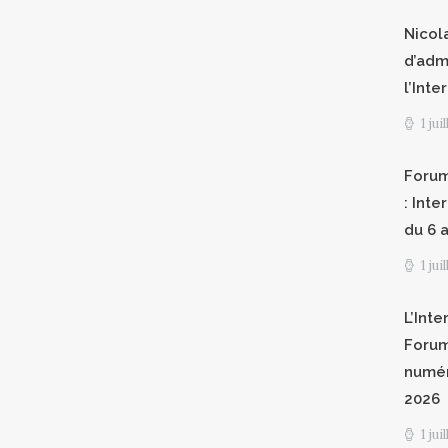
Nicol
d’adm
l’Int
1 jui
Forum
: Int
du 6 a
1 jui
L’Inte
Forum
numér
2026
1 jui