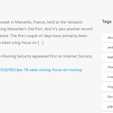
Tags
eek in Marseille, France, held at the fantastic
ing Marseille’s Old Port. And it’s also another record
red. The first couple of days have primarily been
Abo
s been a big focus on […]
ate
Routing Security appeared first on Internet Society .
Bui
Cha
2018/05/ripe-76-sees-strong-focus-on-routing-
Con
Dep
Enc
gdp