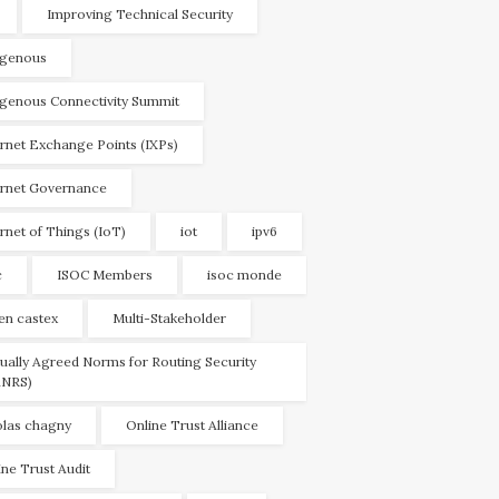
Improving Technical Security
igenous
igenous Connectivity Summit
ernet Exchange Points (IXPs)
ernet Governance
ernet of Things (IoT)
iot
ipv6
c
ISOC Members
isoc monde
ien castex
Multi-Stakeholder
ually Agreed Norms for Routing Security
NRS)
olas chagny
Online Trust Alliance
ine Trust Audit