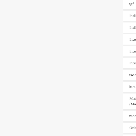
igf
Ind
Ind
Int
Int
Int
iso
luc
Mut
(MA
nic
Onl