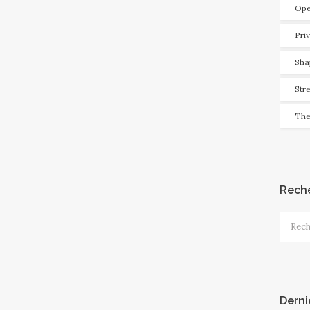
Ope
Pri
Sha
Str
The
Rech
Recher
Derni