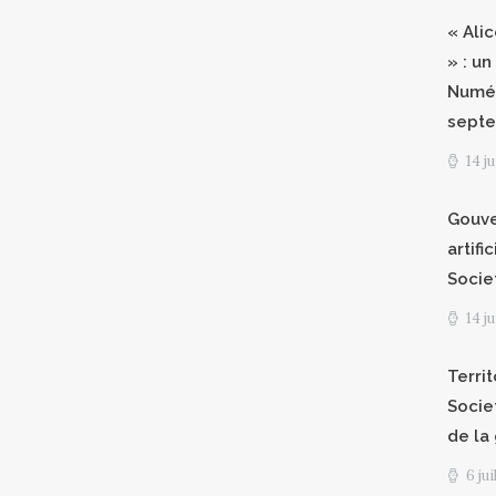
« Ali
» : un
Numér
septe
14 j
Gouve
artifi
Socie
14 j
Territ
Socie
de la
6 ju