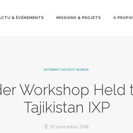
ACTU &
ÉVÉNEMENT
ACTU & ÉVÉNEMENTS
MISSIONS & PROJETS
A PROPO
S
MISSIONS &
PROJETS
INTERNET SOCIETY MONDE
A PROPOS
der Workshop Held t
Tajikistan IXP
20 novembre 2018