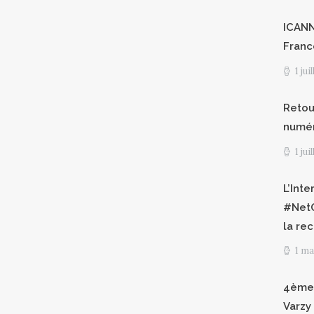
ICANN8
Franc
1 jui
Retour
numéri
1 jui
L’Int
#NetG
la re
1 ma
4èmes
Varzy 