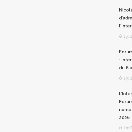
Nicol
d’adm
l’Int
1 jui
Forum
: Int
du 6 a
1 jui
L’Inte
Forum
numér
2026
1 jui