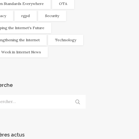
n Standards Everywhere
OTA
vacy
rgpd
Security
ping the Internet's Future
engthening the Internet
Technology
 Week in Internet News
erche
cher :
ères actus