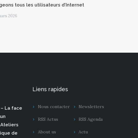
geons tous les utilisateurs d’Internet
mars 2026
Liens rapides
Nous contacter
Newsletters
– La face
 un
RSS Actus
RSS Agenda
Ateliers
About us
Actu
rique de