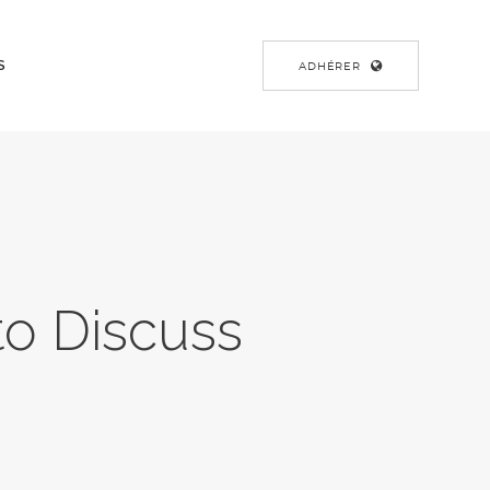
S
ADHÉRER
o Discuss