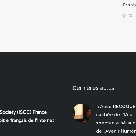
Proté
29 
Dernières actus
« Alice RECOQUE 
 Society (ISOC) France
cachée de l’IA » :
itre français de l'
Internet
spectacle né aux 
de l’Avenir Numé