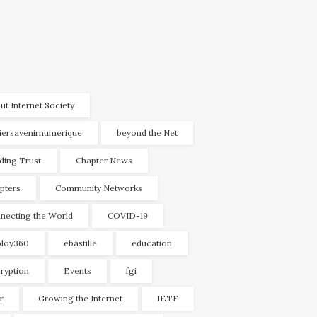
ut Internet Society
liersavenirnumerique
beyond the Net
lding Trust
Chapter News
pters
Community Networks
necting the World
COVID-19
loy360
ebastille
education
ryption
Events
fgi
r
Growing the Internet
IETF