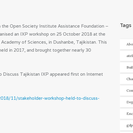
Tags
h the Open Society Institute Assistance Foundation –
anised an IXP workshop on 25 October 2018 at the
 Academy of Sciences, in Dushanbe, Tajikistan. This
Abo
eld in 2017, and brought together nearly 30
ate
Bui
Discuss Tajikistan IXP appeared first on Internet
Cha
Con
2018/11/stakeholder-workshop-held-to-discuss-
Dep
Enc
gdp