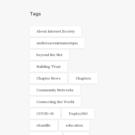
Tags
About Internet Society
ateliersavenirnumerique
beyond the Net
Building Trust
Chapter News
Chapters
Community Networks
Connecting the World
COVID-19
Deploy360
ebastille
education