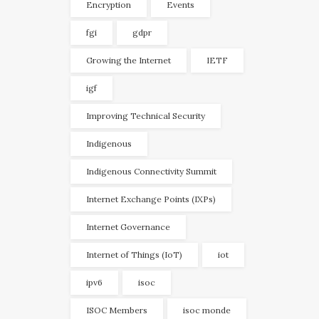
Encryption
Events
fgi
gdpr
Growing the Internet
IETF
igf
Improving Technical Security
Indigenous
Indigenous Connectivity Summit
Internet Exchange Points (IXPs)
Internet Governance
Internet of Things (IoT)
iot
ipv6
isoc
ISOC Members
isoc monde