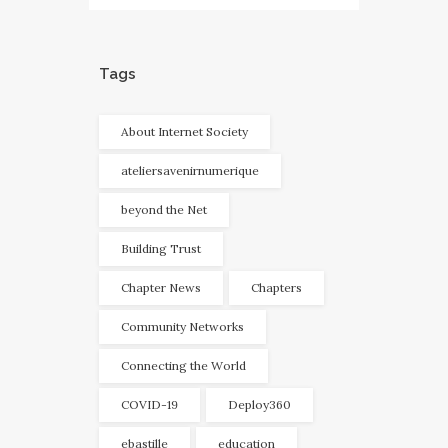
Tags
About Internet Society
ateliersavenirnumerique
beyond the Net
Building Trust
Chapter News
Chapters
Community Networks
Connecting the World
COVID-19
Deploy360
ebastille
education