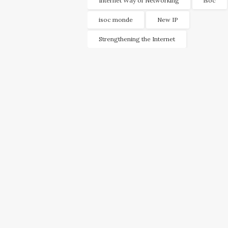
Internet Way of Networking
isoc
isoc monde
New IP
Strengthening the Internet