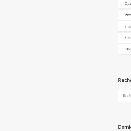
Ope
Pri
Sha
Str
The
Rech
Recher
Derni