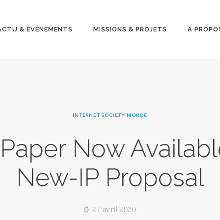
ACTU &
ÉVÉNEMENT
ACTU & ÉVÉNEMENTS
MISSIONS & PROJETS
A PROPO
S
MISSIONS &
PROJETS
INTERNET SOCIETY MONDE
A PROPOS
 Paper Now Availabl
New-IP Proposal
27 avril 2020