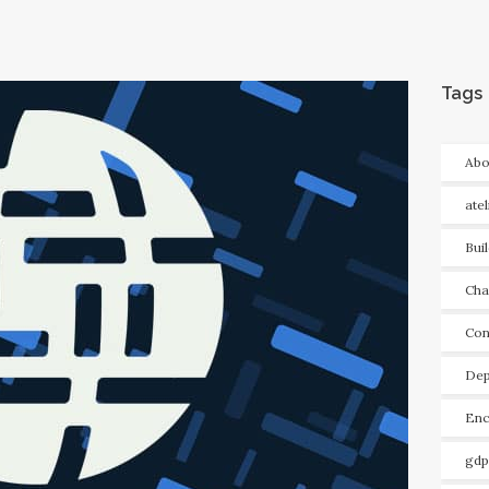
Tags
Abo
ate
Bui
Cha
Con
Dep
Enc
gdp