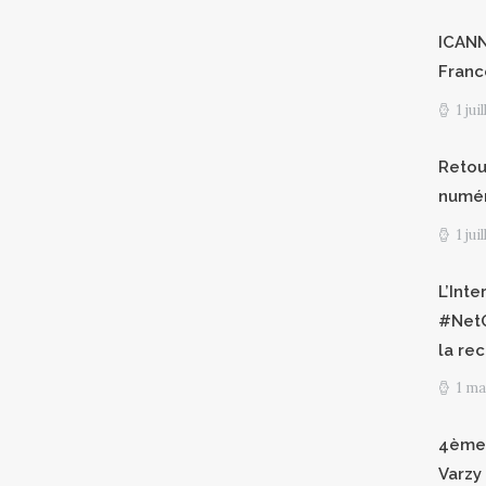
ICANN8
Franc
1 jui
Retour
numéri
1 jui
L’Int
#NetG
la re
1 ma
4èmes
Varzy 