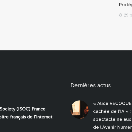
Proté
29 
Dernières actus
« Alice RECOQUE 
 Society (ISOC) France
cachée de l’IA » :
itre français de l'
Internet
spectacle né aux 
de l’Avenir Numé