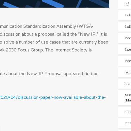
igf
Ind
mmunication Standardization Assembly (WTSA-
Ind
discussion about a proposal called the “New IP.” It is
Int
o solve a number of use cases that are currently been
rk 2030 Focus Group. The Internet Society is
Int
Int
iso
le about the New-IP Proposal appeared first on
luc
Mut
2020/04/discussion-paper-now-available-about-the-
(MA
nic
Onl