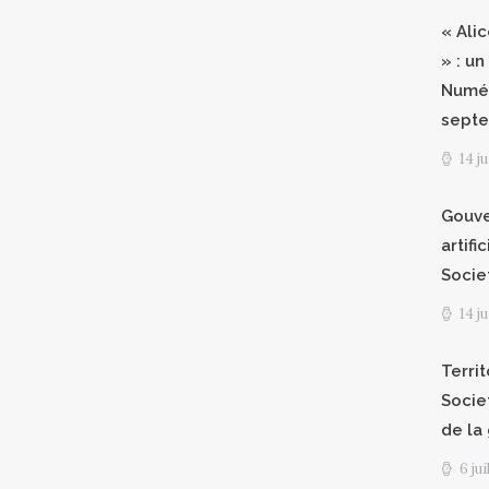
« Ali
» : un
Numér
septe
14 j
Gouve
artifi
Socie
14 j
Territ
Socie
de la
6 ju