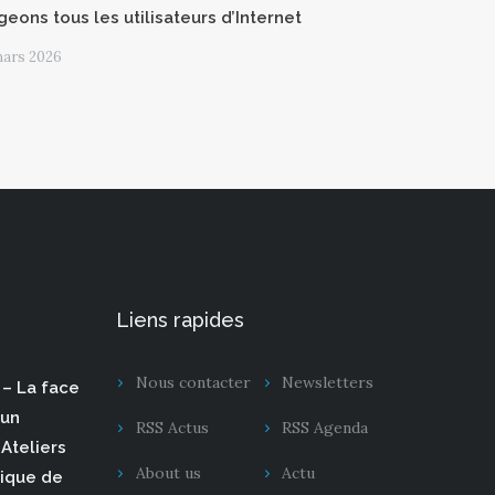
geons tous les utilisateurs d’Internet
mars 2026
Liens rapides
Nous contacter
Newsletters
– La face
 un
RSS Actus
RSS Agenda
Ateliers
About us
Actu
rique de