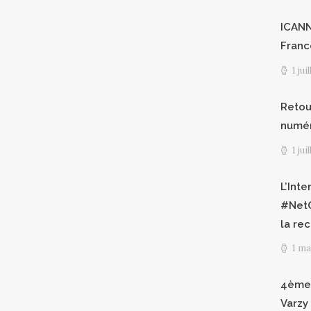
ICANN8
Franc
1 jui
Retour
numéri
1 jui
L’Int
#NetG
la re
1 ma
4èmes
Varzy 