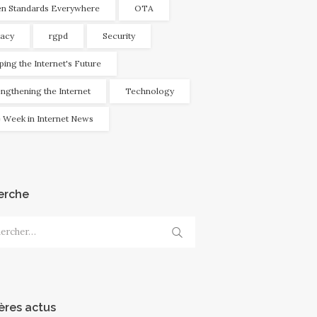
n Standards Everywhere
OTA
vacy
rgpd
Security
ping the Internet's Future
engthening the Internet
Technology
 Week in Internet News
erche
cher :
ères actus