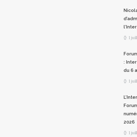
Nicol
d’adm
l’Int
1 jui
Forum
: Int
du 6 a
1 jui
L’Inte
Forum
numér
2026
1 jui