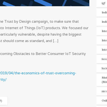
igf
Ind
the Trust by Design campaign, to make sure that
Ind
into Internet of Things (IoT) products. We focused our
Int
articularly vulnerable, despite having the biggest
st should come as standard, and […]
Int
Int
rcoming Obstacles to Better Consumer IoT Security
iso
luc
/2019/04/the-economics-of-trust-overcoming-
Mut
ity/
(MA
nic
Onl
T)