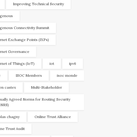
Improving Technical Security
igenous
igenous Connectivity Summit
ernet Exchange Points (IXPs)
ernet Governance
ernet of Things (IoT)
iot
ipv6
c
ISOC Members
isoc monde
ien castex
Multi-Stakeholder
ually Agreed Norms for Routing Security
NRS)
olas chagny
Online Trust Alliance
ine Trust Audit