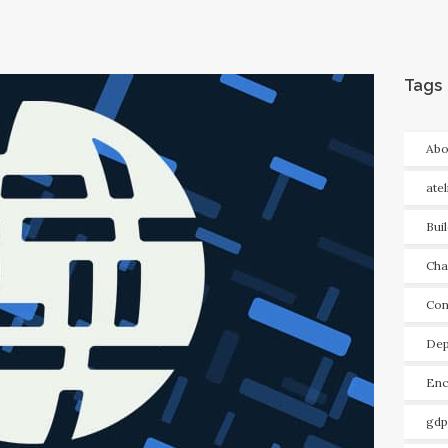
Tags
Abo
ate
Bui
Cha
Con
Dep
Enc
gdp