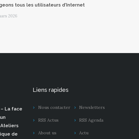
geons tous les utilisateurs d’Internet
mars 2026
Liens rapides
Nous contacter
Newsletters
– La face
 un
RSS Actus
RSS Agenda
Ateliers
About us
Actu
rique de