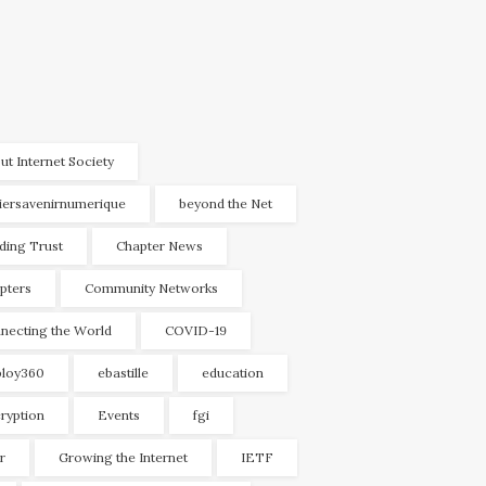
ut Internet Society
liersavenirnumerique
beyond the Net
lding Trust
Chapter News
pters
Community Networks
necting the World
COVID-19
loy360
ebastille
education
ryption
Events
fgi
r
Growing the Internet
IETF