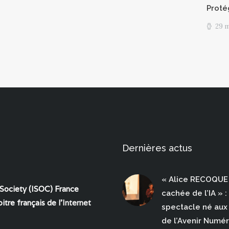
Proté
29 
Dernières actus
« Alice RECOQUE 
 Society (ISOC) France
cachée de l’IA » :
itre français de l'
Internet
spectacle né aux 
de l’Avenir Numé