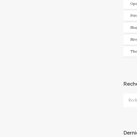
Ope
Pri
Sha
Str
The
Rech
Recher
Derni