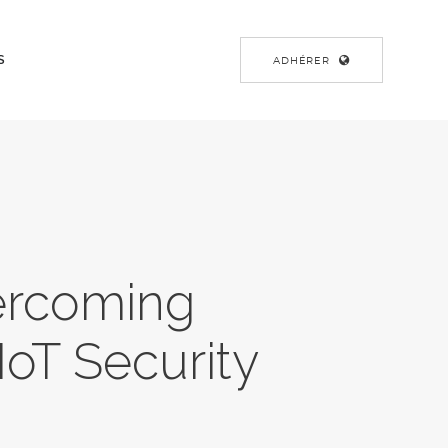
S
ADHÉRER
ercoming
oT Security