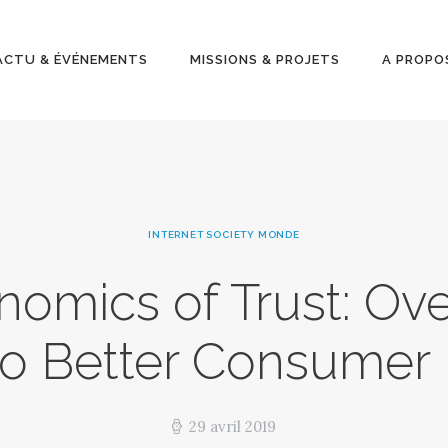
ACTU &
ÉVÉNEMENT
ACTU & ÉVÉNEMENTS
MISSIONS & PROJETS
A PROPO
S
MISSIONS &
PROJETS
INTERNET SOCIETY MONDE
A PROPOS
nomics of Trust: Ov
to Better Consumer I
29 avril 2019