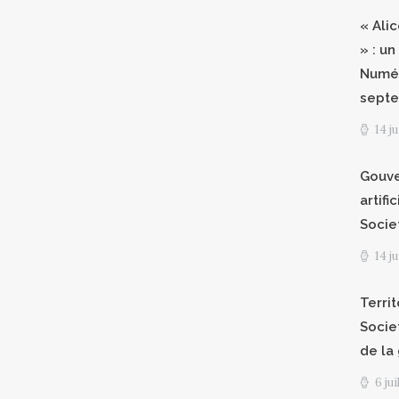
« Ali
» : un
Numér
septe
14 j
Gouve
artifi
Socie
14 j
Territ
Socie
de la
6 ju