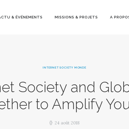
ACTU &
ÉVÉNEMENT
ACTU & ÉVÉNEMENTS
MISSIONS & PROJETS
A PROPO
S
MISSIONS &
PROJETS
INTERNET SOCIETY MONDE
A PROPOS
net Society and Glob
ther to Amplify Yo
24 août 2018