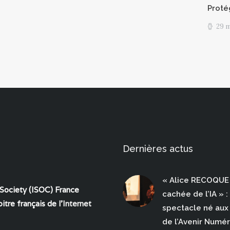
Proté
29 
Dernières actus
« Alice RECOQUE 
 Society (ISOC) France
cachée de l’IA » :
itre français de l'
Internet
spectacle né aux 
de l’Avenir Numé