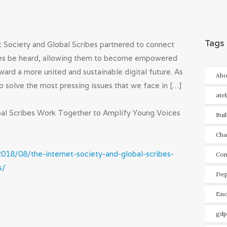
Tags
t Society and Global Scribes partnered to connect
oices be heard, allowing them to become empowered
ward a more united and sustainable digital future. As
Abo
to solve the most pressing issues that we face in […]
ate
bal Scribes Work Together to Amplify Young Voices
Bui
Cha
2018/08/the-internet-society-and-global-scribes-
Con
s/
Dep
Enc
gdp