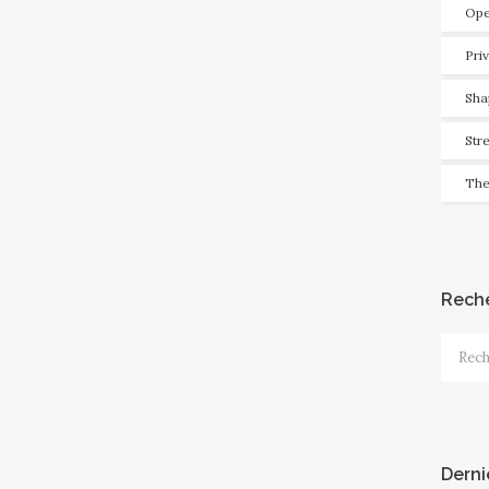
Ope
Pri
Sha
Str
The
Rech
Recher
Derni