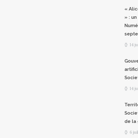
« Ali
» : un
Numér
septe
14 j
Gouve
artifi
Socie
14 j
Territ
Socie
de la
6 ju