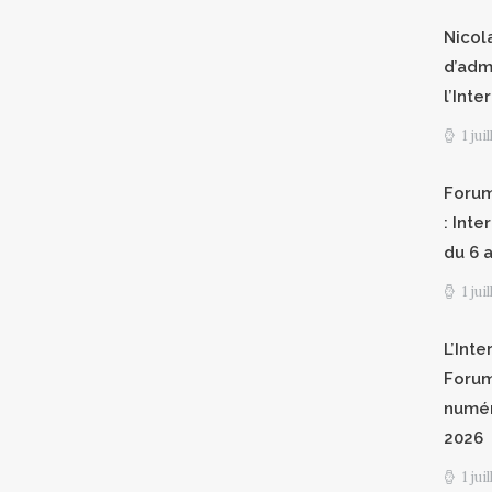
Nicol
d’adm
l’Int
1 jui
Forum
: Int
du 6 a
1 jui
L’Inte
Forum
numér
2026
1 jui