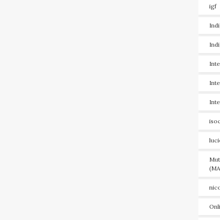
igf
Ind
Ind
Int
Int
Int
iso
luc
Mut
(MA
nic
Onl