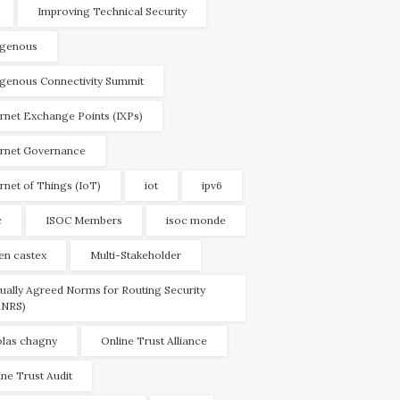
Improving Technical Security
igenous
igenous Connectivity Summit
ernet Exchange Points (IXPs)
ernet Governance
ernet of Things (IoT)
iot
ipv6
c
ISOC Members
isoc monde
ien castex
Multi-Stakeholder
ually Agreed Norms for Routing Security
NRS)
olas chagny
Online Trust Alliance
ine Trust Audit