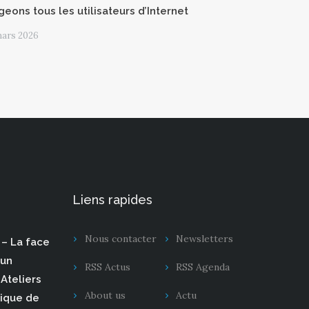
geons tous les utilisateurs d’Internet
mars 2026
Liens rapides
Nous contacter
Newsletters
– La face
 un
RSS Actus
RSS Agenda
Ateliers
About us
Actu
rique de