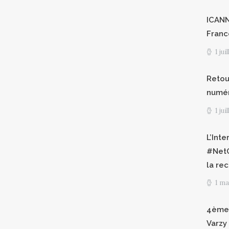
ICANN8
Franc
1 jui
Retour
numéri
1 jui
L’Int
#NetG
la re
1 ma
4èmes
Varzy 