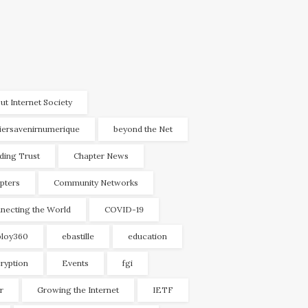
ut Internet Society
liersavenirnumerique
beyond the Net
lding Trust
Chapter News
pters
Community Networks
necting the World
COVID-19
loy360
ebastille
education
ryption
Events
fgi
r
Growing the Internet
IETF