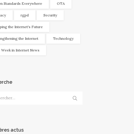
n Standards Everywhere
OTA
vacy
rgpd
Security
ping the Internet's Future
engthening the Internet
Technology
 Week in Internet News
erche
cher :
ères actus