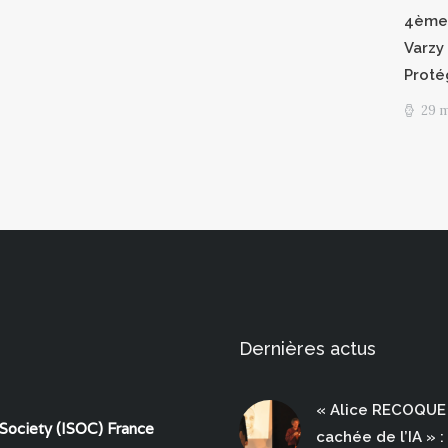
4èmes
Varzy 
Proté
29 
Dernières actus
« Alice RECOQUE 
 Society (ISOC) France
cachée de l’IA » :