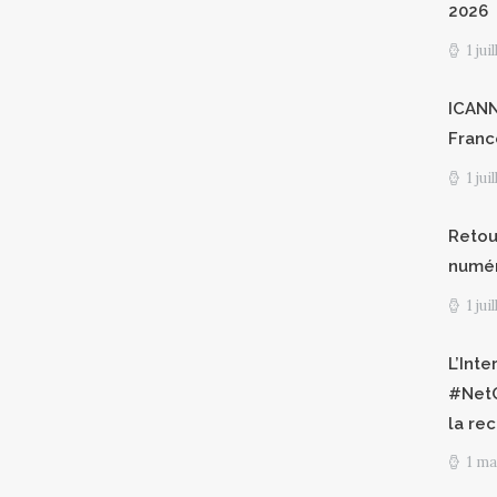
2026
1 jui
ICANN8
Franc
1 jui
Retour
numéri
1 jui
L’Int
#NetG
la re
1 ma