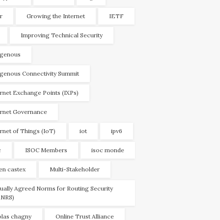
r
Growing the Internet
IETF
Improving Technical Security
igenous
igenous Connectivity Summit
ernet Exchange Points (IXPs)
ernet Governance
ernet of Things (IoT)
iot
ipv6
c
ISOC Members
isoc monde
ien castex
Multi-Stakeholder
ually Agreed Norms for Routing Security
NRS)
olas chagny
Online Trust Alliance