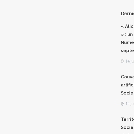
Derni
« Ali
» : un
Numér
septe
14 j
Gouve
artifi
Socie
14 j
Territ
Socie