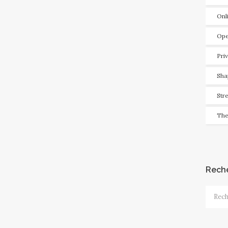
Onl
Ope
Pri
Sha
Str
The
Rech
Recher