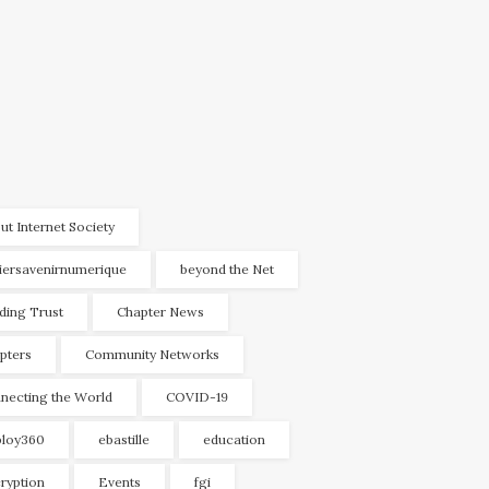
ut Internet Society
liersavenirnumerique
beyond the Net
lding Trust
Chapter News
pters
Community Networks
necting the World
COVID-19
loy360
ebastille
education
ryption
Events
fgi