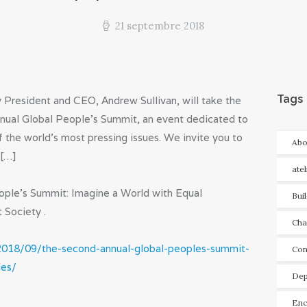
21 septembre 2018
Tags
President and CEO, Andrew Sullivan, will take the
nnual Global People’s Summit, an event dedicated to
 the world’s most pressing issues. We invite you to
Abo
 […]
ate
ple’s Summit: Imagine a World with Equal
Bui
 Society .
Cha
/2018/09/the-second-annual-global-peoples-summit-
Con
ies/
Dep
Enc