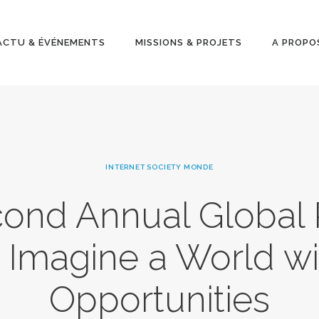
ACTU &
ÉVÉNEMENT
ACTU & ÉVÉNEMENTS
MISSIONS & PROJETS
A PROPO
S
MISSIONS &
PROJETS
INTERNET SOCIETY MONDE
A PROPOS
ond Annual Global 
 Imagine a World wi
Opportunities