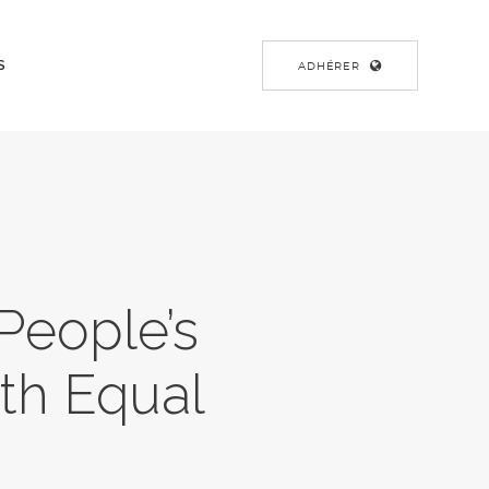
S
ADHÉRER
People’s
th Equal