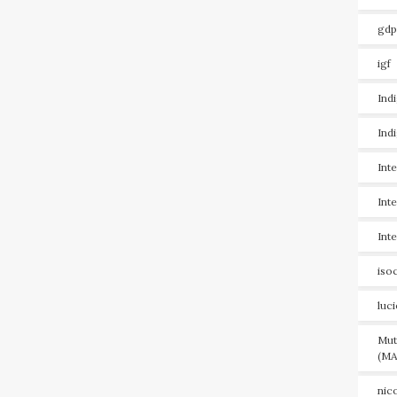
gdp
igf
Ind
Ind
Int
Int
Int
iso
luc
Mut
(MA
nic