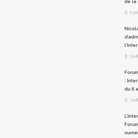
de la
6 ju
Nicol
d’adm
l’Int
1 jui
Forum
: Int
du 6 a
1 jui
L’Inte
Forum
numér