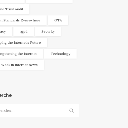
ine Trust Audit
n Standards Everywhere
OTA
vacy
rgpd
Security
ping the Internet's Future
engthening the Internet
Technology
 Week in Internet News
erche
cher :