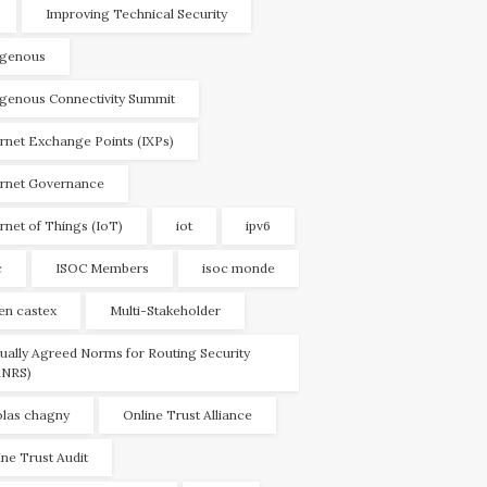
Improving Technical Security
igenous
igenous Connectivity Summit
ernet Exchange Points (IXPs)
ernet Governance
ernet of Things (IoT)
iot
ipv6
c
ISOC Members
isoc monde
ien castex
Multi-Stakeholder
ually Agreed Norms for Routing Security
NRS)
olas chagny
Online Trust Alliance
ine Trust Audit