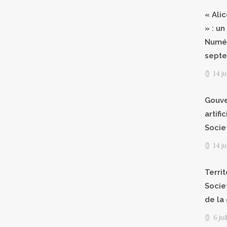
« Ali
» : un
Numér
septe
14 j
Gouve
artifi
Socie
14 j
Territ
Socie
de la
6 ju