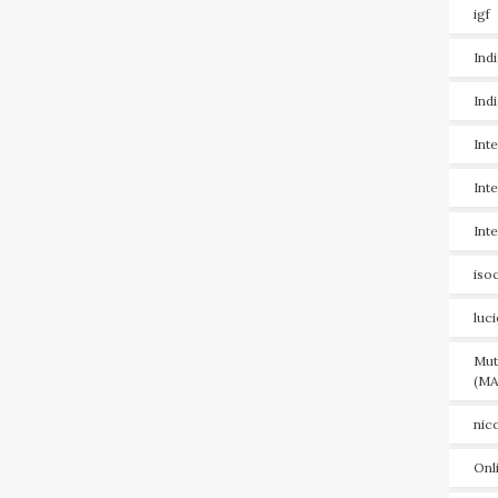
igf
Ind
Ind
Int
Int
Int
iso
luc
Mut
(MA
nic
Onl