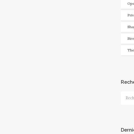
Ope
Pri
Sha
Str
The
Rech
Recher
Derni