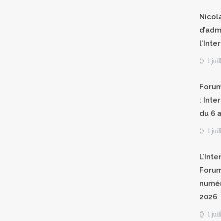
Nicol
d’adm
l’Int
1 jui
Forum
: Int
du 6 a
1 jui
L’Inte
Forum
numér
2026
1 jui