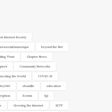
ut Internet Society
liersavenirnumerique
beyond the Net
lding Trust
Chapter News
pters
Community Networks
necting the World
COVID-19
loy360
ebastille
education
ryption
Events
fgi
r
Growing the Internet
IETF