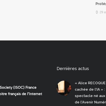
Proté
29 
Dernières actus
« Alice RECOQUE 
 Society (ISOC) France
cachée de l’IA » :
itre français de l'
Internet
spectacle né aux 
de l’Avenir Numé