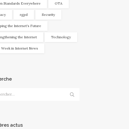
n Standards Everywhere
OTA
vacy
rgpd
Security
ping the Internet's Future
engthening the Internet
Technology
 Week in Internet News
erche
cher :
ères actus