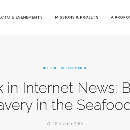
ACTU &
ÉVÉNEMENT
ACTU & ÉVÉNEMENTS
MISSIONS & PROJETS
A PROPO
S
MISSIONS &
PROJETS
INTERNET SOCIETY MONDE
A PROPOS
in Internet News: 
avery in the Seafoo
28 février 2018