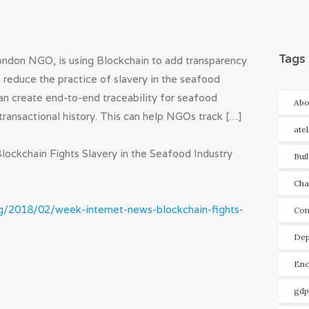
Tags
London NGO, is using Blockchain to add transparency
o reduce the practice of slavery in the seafood
can create end-to-end traceability for seafood
Abo
 transactional history. This can help NGOs track […]
ate
ockchain Fights Slavery in the Seafood Industry
Bui
Cha
og/2018/02/week-internet-news-blockchain-fights-
Con
Dep
Enc
gdp