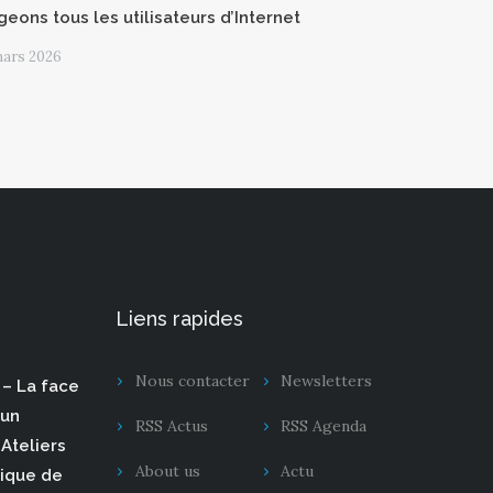
geons tous les utilisateurs d’Internet
mars 2026
Liens rapides
Nous contacter
Newsletters
– La face
 un
RSS Actus
RSS Agenda
Ateliers
About us
Actu
rique de