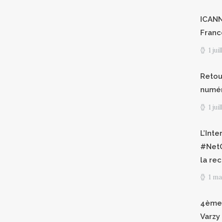
ICANN8
Franc
1 jui
Retour
numéri
1 jui
L’Int
#NetG
la re
1 ma
4èmes
Varzy 