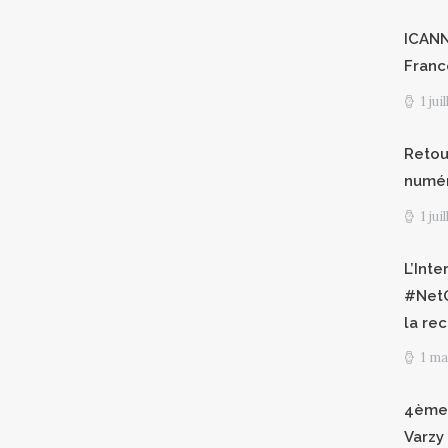
ICANN8
Franc
1 jui
Retour
numéri
1 jui
L’Int
#NetG
la re
1 ma
4èmes
Varzy 