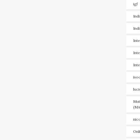
igf
Ind
Ind
Int
Int
Int
iso
luc
Mut
(MA
nic
Onl