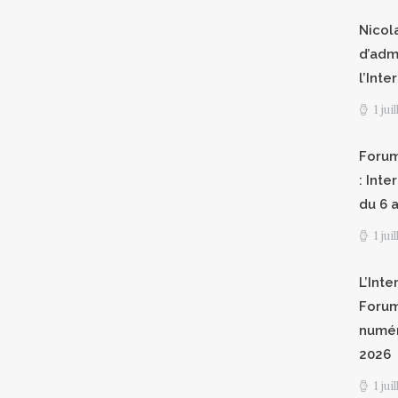
Nicol
d’adm
l’Int
1 jui
Forum
: Int
du 6 a
1 jui
L’Inte
Forum
numér
2026
1 jui