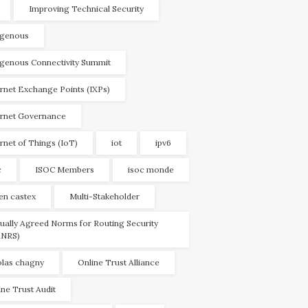
Improving Technical Security
igenous
igenous Connectivity Summit
ernet Exchange Points (IXPs)
ernet Governance
ernet of Things (IoT)
iot
ipv6
c
ISOC Members
isoc monde
ien castex
Multi-Stakeholder
ually Agreed Norms for Routing Security
NRS)
olas chagny
Online Trust Alliance
ine Trust Audit