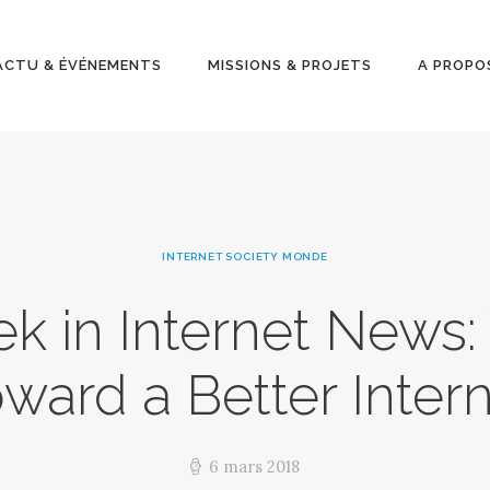
ACTU &
ÉVÉNEMENT
ACTU & ÉVÉNEMENTS
MISSIONS & PROJETS
A PROPO
S
MISSIONS &
PROJETS
INTERNET SOCIETY MONDE
A PROPOS
k in Internet News:
ward a Better Inter
6 mars 2018