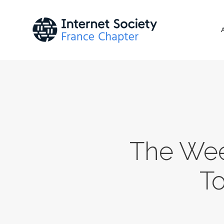
The Wee
To