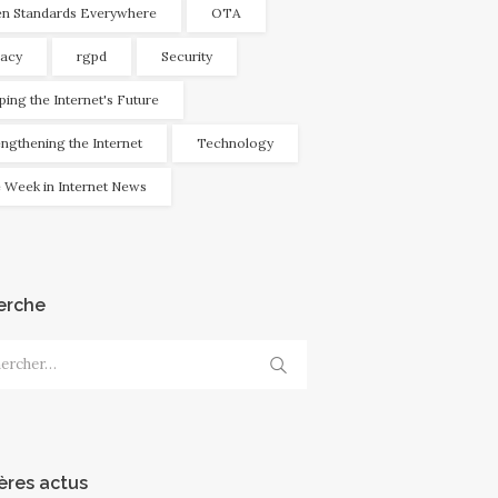
n Standards Everywhere
OTA
vacy
rgpd
Security
ping the Internet's Future
engthening the Internet
Technology
 Week in Internet News
erche
cher :
ères actus