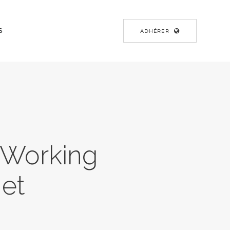
S
ADHÉRER
 Working
net