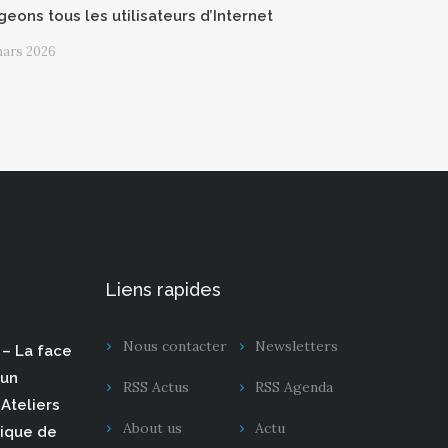
geons tous les utilisateurs d’Internet
mars 2026
Liens rapides
Nous contacter
Newsletters
– La face
 un
RSS Actus
RSS Agenda
Ateliers
About us
Actu
rique de