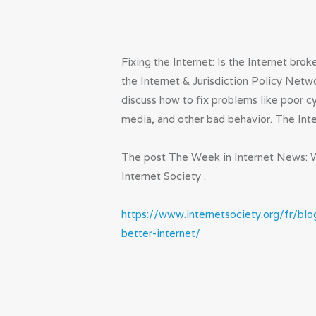
Fixing the Internet: Is the Internet brok
the Internet & Jurisdiction Policy Netw
discuss how to fix problems like poor c
media, and other bad behavior. The Inte
The post The Week in Internet News: W
Internet Society .
https://www.internetsociety.org/fr/b
better-internet/