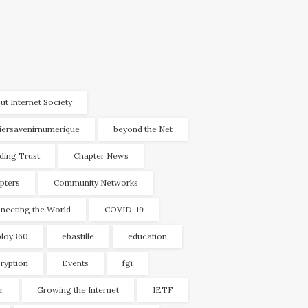
ut Internet Society
liersavenirnumerique
beyond the Net
lding Trust
Chapter News
pters
Community Networks
necting the World
COVID-19
loy360
ebastille
education
ryption
Events
fgi
r
Growing the Internet
IETF