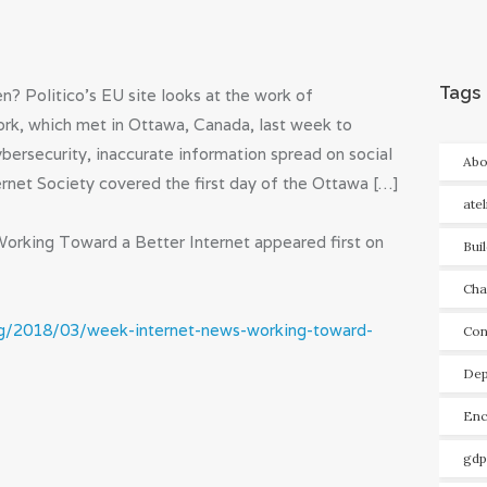
Tags
en? Politico’s EU site looks at the work of
ork, which met in Ottawa, Canada, last week to
ybersecurity, inaccurate information spread on social
Abo
rnet Society covered the first day of the Ottawa […]
ate
orking Toward a Better Internet appeared first on
Bui
Cha
log/2018/03/week-internet-news-working-toward-
Con
Dep
Enc
gdp