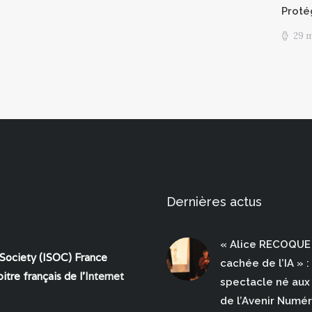
Proté
29 
Dernières actus
« Alice RECOQUE 
 Society (ISOC) France
cachée de l’IA » :
itre français de l'
Internet
spectacle né aux 
de l’Avenir Numé