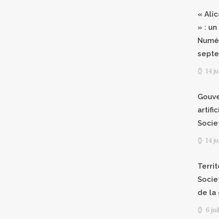
« Ali
» : un
Numér
septe
14 j
Gouve
artifi
Socie
14 j
Territ
Socie
de la
6 ju