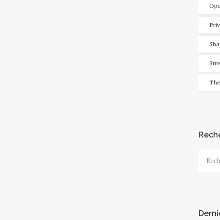
Ope
Pri
Sha
Str
The
Rech
Recher
Derni