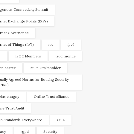
igenous Connectivity Summit
ernet Exchange Points (IXPs)
ernet Governance
ernet of Things (IoT)
iot
ipv6
c
ISOC Members
isoc monde
ien castex
Multi-Stakeholder
ually Agreed Norms for Routing Security
NRS)
olas chagny
Online Trust Alliance
ine Trust Audit
n Standards Everywhere
OTA
vacy
rgpd
Security