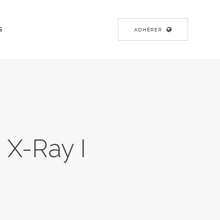
S
ADHÉRER
 X-Ray I