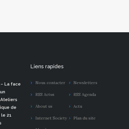
Liens rapides
Nous contacter
Newsletters
– La face
 un
RSS Actus
RSS Agenda
Ateliers
About us
Actu
rique de
 le 21
Internet Society
Plan du site
s