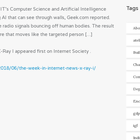
Tags
MIT’s Computer Science and Artificial Intelligence
g AI that can see through walls, Geek.com reported.
e radio signals bouncing off human bodies. The result
Abo
ure that moves like the targeted person […]
ate
Ray I appeared first on Internet Society .
Bui
Cha
2018/06/the-week-in-internet-news-x-ray-i/
Con
Dep
Enc
gdp
igf
Ind