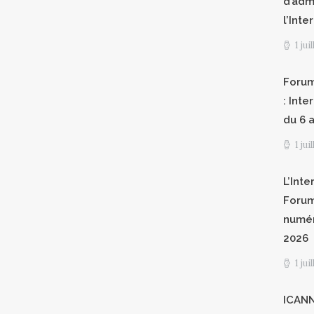
d’adm
l’Int
1 jui
Forum
: Int
du 6 a
1 jui
L’Inte
Forum
numér
2026
1 jui
ICANN8