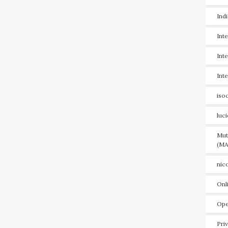
Ind
Int
Int
Int
iso
luc
Mut
(MA
nic
Onl
Ope
Pri