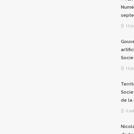
Numér
septe
14 j
Gouve
artifi
Socie
14 j
Territ
Socie
de la
6 ju
Nicol