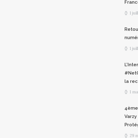
Franc
1 jui
Retour
numéri
1 jui
L’Int
#NetG
la re
1 ma
4èmes
Varzy 
Proté
29 