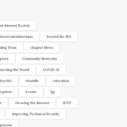
ut Internet Society
liersavenirnumerique
beyond the Net
lding Trust
Chapter News
pters
Community Networks
necting the World
COVID-19
loy360
ebastille
education
ryption
Events
fgi
r
Growing the Internet
IETF
Improving Technical Security
igenous