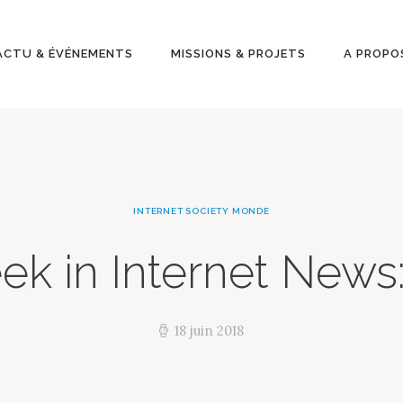
ACTU &
ÉVÉNEMENT
ACTU & ÉVÉNEMENTS
MISSIONS & PROJETS
A PROPO
S
MISSIONS &
PROJETS
INTERNET SOCIETY MONDE
A PROPOS
k in Internet News:
18 juin 2018