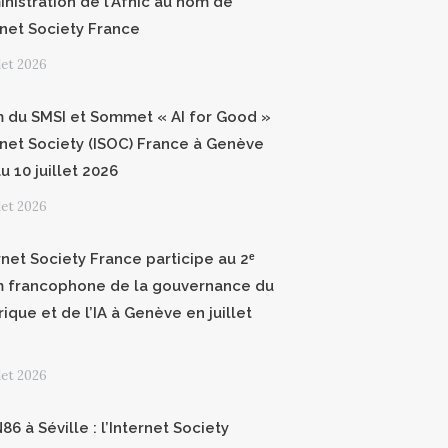
inistration de l’Afnic au nom de
ernet Society France
llet 2026
 du SMSI et Sommet « AI for Good »
ernet Society (ISOC) France à Genève
u 10 juillet 2026
llet 2026
rnet Society France participe au 2ᵉ
 francophone de la gouvernance du
ique et de l’IA à Genève en juillet
llet 2026
6 à Séville : l’Internet Society