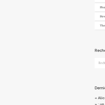
Sha
Str
The
Rech
Recher
Derni
« Ali
» : un