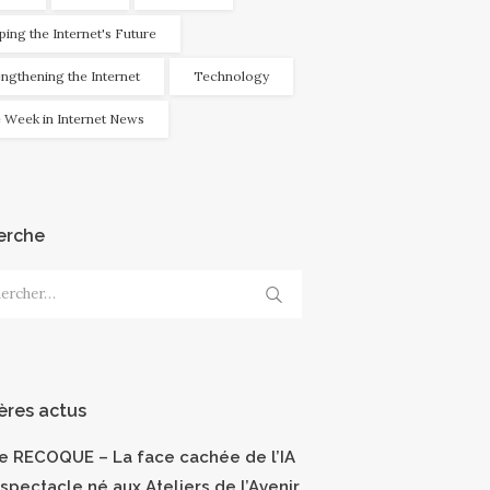
ping the Internet's Future
engthening the Internet
Technology
 Week in Internet News
erche
cher :
ères actus
ce RECOQUE – La face cachée de l’IA
 spectacle né aux Ateliers de l’Avenir