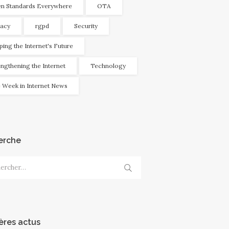
n Standards Everywhere
OTA
vacy
rgpd
Security
ping the Internet's Future
engthening the Internet
Technology
 Week in Internet News
erche
cher :
ères actus