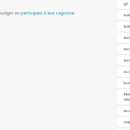
igf
r budget en
participant à leur cagnotte
.
Ind
Ind
Int
Int
Int
iso
luc
Mut
(MA
nic
Onl