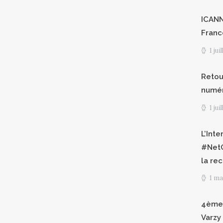
ICANN8
Franc
1 jui
Retour
numéri
1 jui
L’Int
#NetG
la re
1 ma
4èmes
Varzy 