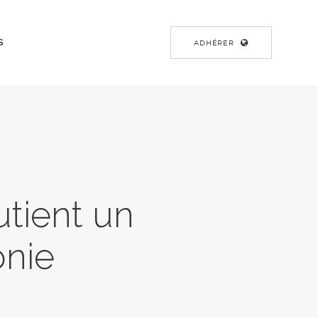
S
ADHÉRER
utient un
onie