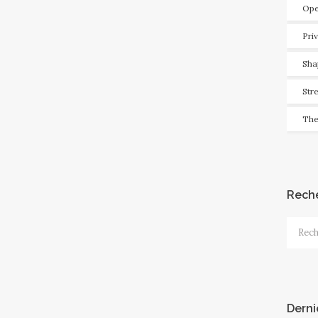
Ope
Pri
Sha
Str
The
Rech
Recher
Derni