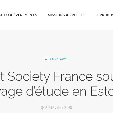
ACTU &
ÉVÉNEMENT
ACTU & ÉVÉNEMENTS
MISSIONS & PROJETS
A PROPO
S
MISSIONS &
PROJETS
A LA UNE
,
ACTU
A PROPOS
et Society France so
age d’étude en Est
20 février 2018