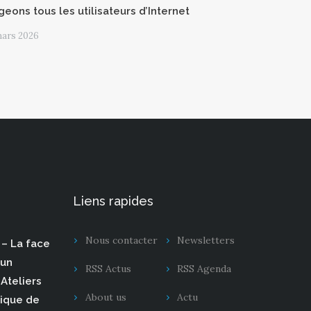
geons tous les utilisateurs d’Internet
mars 2026
Liens rapides
Nous contacter
Newsletters
– La face
 un
RSS Actus
RSS Agenda
Ateliers
About us
Actu
rique de