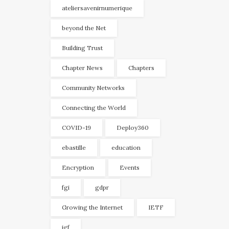
ateliersavenirnumerique
beyond the Net
Building Trust
Chapter News
Chapters
Community Networks
Connecting the World
COVID-19
Deploy360
ebastille
education
Encryption
Events
fgi
gdpr
Growing the Internet
IETF
igf