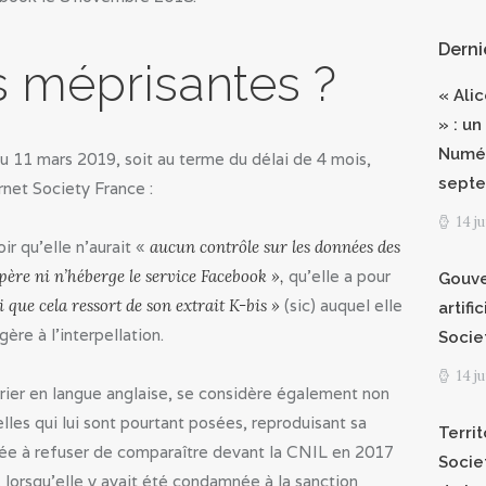
Derni
 méprisantes ?
« Ali
» : un
Numér
 du 11 mars 2019, soit au terme du délai de 4 mois,
septe
rnet Society France :
14 j
ir qu’elle n’aurait «
aucun contrôle sur les données des
père ni n’héberge le service Facebook »,
qu’elle a pour
Gouve
i que cela ressort de son extrait K-bis »
(sic) auquel elle
artifi
gère à l’interpellation.
Socie
14 j
rier en langue anglaise, se considère également non
lles qui lui sont pourtant posées, reproduisant sa
Territ
ssée à refuser de comparaître devant la CNIL en 2017
Socie
orsqu’elle y avait été condamnée à la sanction