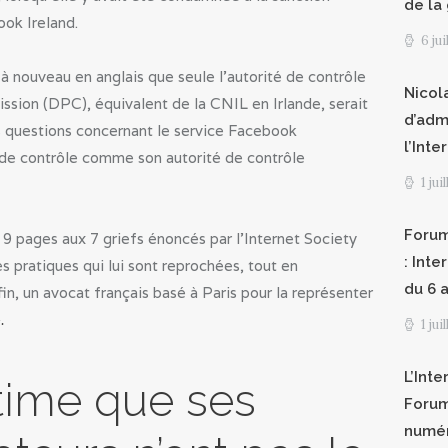
de la
ok Ireland.
6 ju
 nouveau en anglais que seule l’autorité de contrôle
Nicol
ssion (DPC), équivalent de la CNIL en Irlande, serait
d’adm
s questions concernant le service Facebook
l’Int
é de contrôle comme son autorité de contrôle
1 jui
Forum
 9 pages aux 7 griefs énoncés par l’Internet Society
: Int
des pratiques qui lui sont reprochées, tout en
du 6 a
fin, un avocat français basé à Paris pour la représenter
.
1 jui
L’Inte
time que ses
Forum
numér