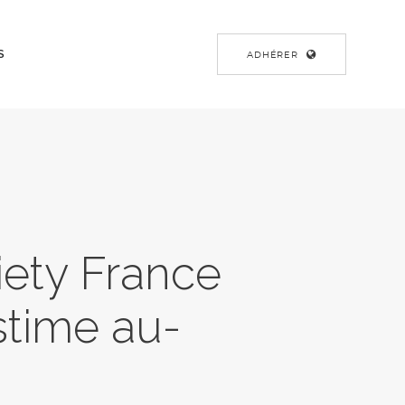
S
ADHÉRER
iety France
stime au-