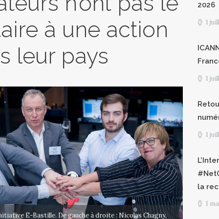
ateurs n’ont pas le
2026
aire à une action
1 jui
ns leur pays
ICANN8
Franc
1 jui
Retour
numéri
1 jui
L’Int
#NetG
la re
1 ma
nitiative E-Bastille. De gauche à droite : Nicolas Chagny,