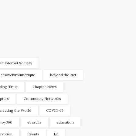
ut Internet Society
liersavenirnumerique
beyond the Net
lding Trust
Chapter News
pters
Community Networks
necting the World
COVID-19
loy360
ebastille
education
ryption
Events
fgi