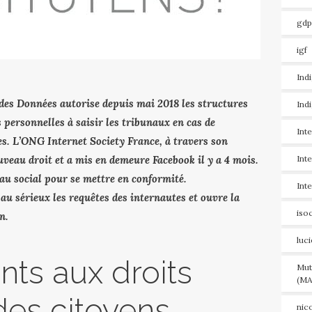
gdp
igf
Ind
des Données autorise depuis mai 2018 les structures
Ind
personnelles à saisir les tribunaux en cas de
Int
res. L’ONG Internet Society France, à travers son
nouveau droit et a mis en demeure Facebook il y a 4 mois.
Int
au social pour se mettre en conformité.
Int
au sérieux les requêtes des internautes et ouvre la
iso
n.
luc
s aux droits
Mut
(MA
es citoyens
nic