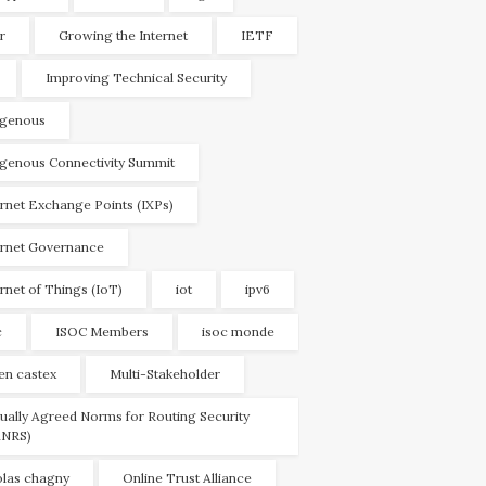
r
Growing the Internet
IETF
Improving Technical Security
igenous
igenous Connectivity Summit
ernet Exchange Points (IXPs)
ernet Governance
ernet of Things (IoT)
iot
ipv6
c
ISOC Members
isoc monde
ien castex
Multi-Stakeholder
ually Agreed Norms for Routing Security
NRS)
olas chagny
Online Trust Alliance