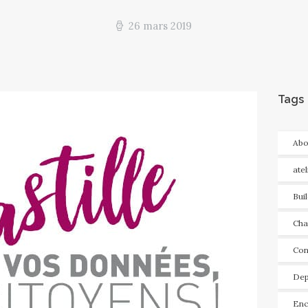
26 mars 2019
Tags
Abo
ate
Bui
Cha
Con
Dep
Enc