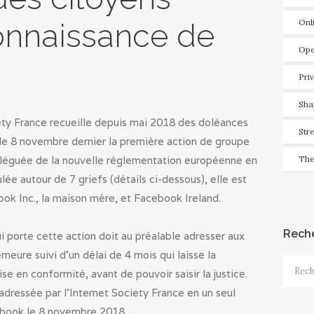
Onl
connaissance de
Ope
Pri
Sha
ety France recueille depuis mai 2018 des doléances
Str
le 8 novembre dernier la première action de groupe
alléguée de la nouvelle réglementation européenne en
The
ée autour de 7 griefs (détails ci-dessous), elle est
ok Inc., la maison mère, et Facebook Ireland.
Rech
ui porte cette action doit au préalable adresser aux
eure suivi d’un délai de 4 mois qui laisse la
Recher
se en conformité, avant de pouvoir saisir la justice.
dressée par l’Internet Society France en un seul
cebook le 8 novembre 2018.