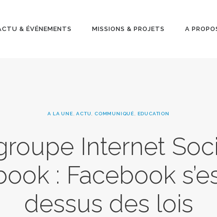
ACTU &
ÉVÉNEMENT
ACTU & ÉVÉNEMENTS
MISSIONS & PROJETS
A PROPO
S
MISSIONS &
PROJETS
A LA UNE
,
ACTU
,
COMMUNIQUÉ
,
EDUCATION
A PROPOS
groupe Internet Soc
ook : Facebook s’e
dessus des lois