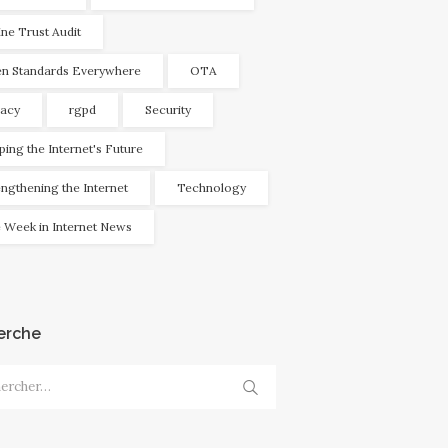
ine Trust Audit
n Standards Everywhere
OTA
vacy
rgpd
Security
ping the Internet's Future
engthening the Internet
Technology
 Week in Internet News
erche
cher :