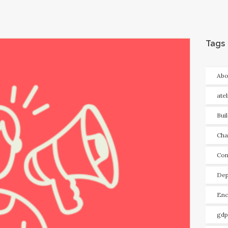
Tags
Abo
ate
Bui
Cha
Con
Dep
Enc
gdp