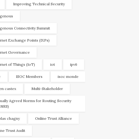
Improving Technical Security
igenous
igenous Connectivity Summit
ernet Exchange Points (IXPs)
ernet Governance
ernet of Things (IoT)
iot
ipv6
c
ISOC Members
isoc monde
ien castex
Multi-Stakeholder
ually Agreed Norms for Routing Security
NRS)
olas chagny
Online Trust Alliance
ine Trust Audit