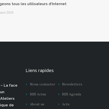
geons tous les utilisateurs d’Internet
mars 2026
Liens rapides
Nous contacter
Newsletters
– La face
 un
RSS Actus
RSS Agenda
Ateliers
About us
Actu
rique de