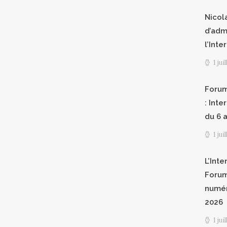
Nicol
d’adm
l’Int
1 jui
Forum
: Int
du 6 a
1 jui
L’Inte
Forum
numér
2026
1 jui