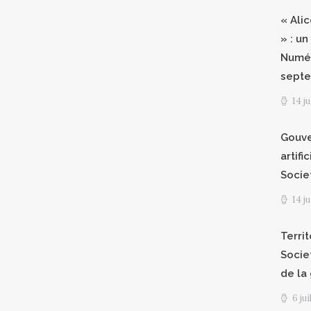
« Ali
» : un
Numér
septe
14 j
Gouve
artifi
Socie
14 j
Territ
Socie
de la
6 ju