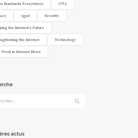
n Standards Everywhere
OTA
vacy
rgpd
Security
ping the Internet's Future
engthening the Internet
Technology
 Week in Internet News
erche
cher :
ères actus