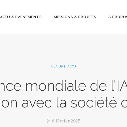
ACTU &
ÉVÉNEMENT
ACTU & ÉVÉNEMENTS
MISSIONS & PROJETS
A PROPO
S
MISSIONS &
PROJETS
A LA UNE
,
ACTU
A PROPOS
ce mondiale de l’IA 
tion avec la société c
6 février 2025