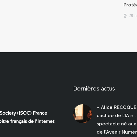
Proté
29 
Dernières actus
« Alice RECOQUE 
 Society (ISOC) France
cachée de l’IA » :
itre français de l'
Internet
spectacle né aux 
de l’Avenir Numé