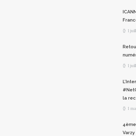
ICANN8
Franc
1 jui
Retour
numéri
1 jui
L’Int
#NetG
la re
1 ma
4èmes
Varzy 