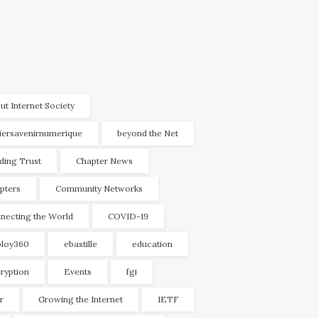
ut Internet Society
liersavenirnumerique
beyond the Net
lding Trust
Chapter News
pters
Community Networks
necting the World
COVID-19
loy360
ebastille
education
ryption
Events
fgi
r
Growing the Internet
IETF