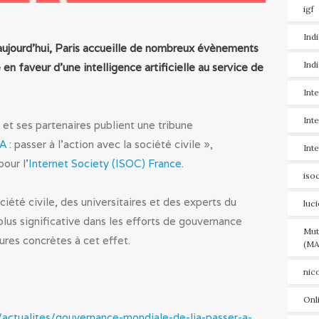
igf
Ind
’aujourd’hui, Paris accueille de nombreux évènements
Ind
e en faveur d’une intelligence artificielle au service de
Int
Int
et ses partenaires publient une tribune
IA
: passer à l’action avec la société civile »,
Int
our l’
Internet Society (ISOC) France
.
iso
ciété civile, des universitaires et des experts du
luc
plus significative dans les efforts de gouvernance
Mut
ures concrètes à cet effet.
(MA
nic
Onl
actualites/gouvernance-mondiale-de-lia-passer-a-