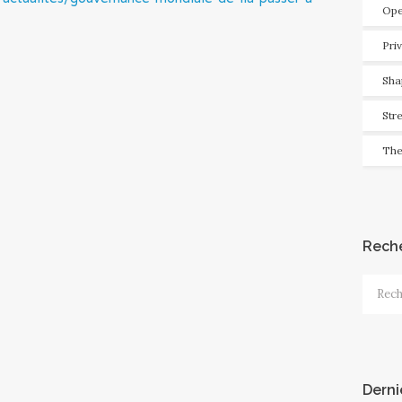
Ope
Pri
Sha
Str
The
Rech
Recher
Derni