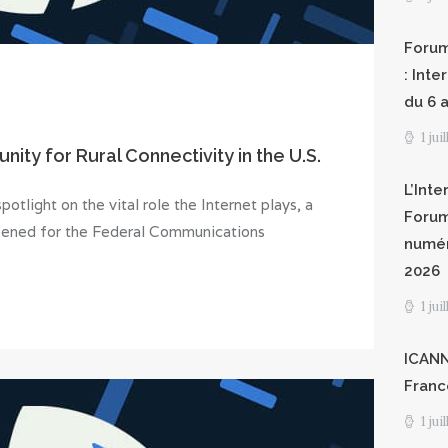
Forum
: Int
du 6 a
1 jui
ty for Rural Connectivity in the U.S.
L’Inte
tlight on the vital role the Internet plays, a
Forum
pened for the Federal Communications
numér
2026
1 jui
ICANN8
Franc
1 jui