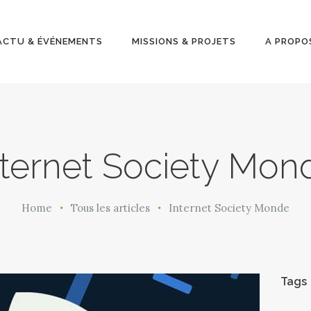
ACTU &
ÉVÉNEMENT
ACTU & ÉVÉNEMENTS
MISSIONS & PROJETS
A PROPO
S
MISSIONS &
PROJETS
nternet Society Mon
A PROPOS
Home
Tous les articles
Internet Society Monde
Tags