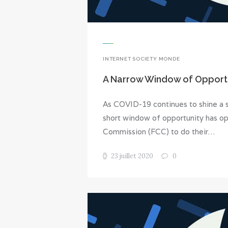
INTERNET SOCIETY MONDE
A Narrow Window of Opportuni
As COVID-19 continues to shine a spo
short window of opportunity has o
Commission (FCC) to do their…
23 juillet 2020
0