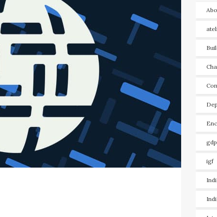
Abo
ate
Bui
Cha
Con
Dep
Enc
gdp
igf
Ind
Ind