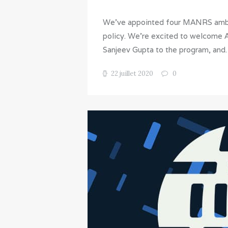
We’ve appointed four MANRS ambass
policy. We’re excited to welcome A
Sanjeev Gupta to the program, an
22 juillet 2020
0