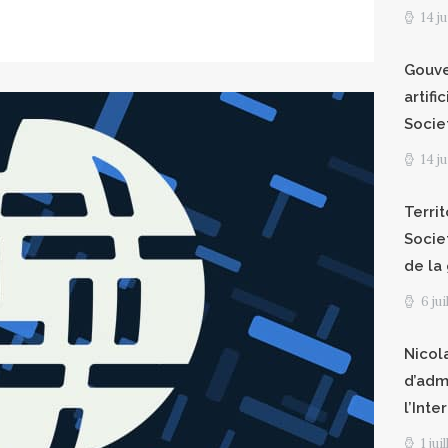
14 j
Gouve
artifi
Socie
14 j
Territ
Socie
de la
6 ju
Nicol
d’adm
l’Int
1 jui