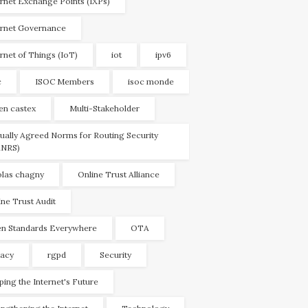
ernet Exchange Points (IXPs)
ernet Governance
ernet of Things (IoT)
iot
ipv6
c
ISOC Members
isoc monde
ien castex
Multi-Stakeholder
ually Agreed Norms for Routing Security
NRS)
olas chagny
Online Trust Alliance
ine Trust Audit
n Standards Everywhere
OTA
vacy
rgpd
Security
ping the Internet's Future