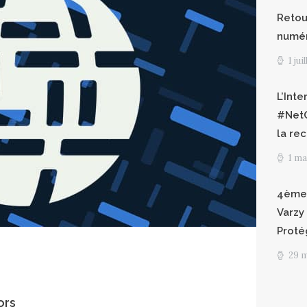
Retour
numéri
1 jui
L’Int
#NetG
la re
1 ma
4èmes
Varzy 
Proté
29 
ors