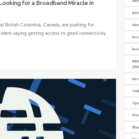
Int
Looking for a Broadband Miracle in
Int
ral British Columbia, Canada, are pushing for
Int
sident saying getting access to good connectivity
iso
luc
Mut
(MA
nic
Onl
Ope
Pri
Sha