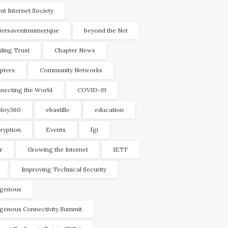
ut Internet Society
liersavenirnumerique
beyond the Net
lding Trust
Chapter News
pters
Community Networks
necting the World
COVID-19
loy360
ebastille
education
ryption
Events
fgi
r
Growing the Internet
IETF
Improving Technical Security
igenous
igenous Connectivity Summit