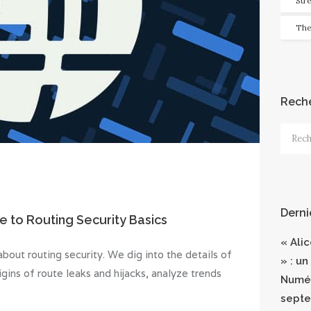
Str
The
Rech
Recher
Derni
de to Routing Security Basics
« Ali
ut routing security. We dig into the details of
» : un
gins of route leaks and hijacks, analyze trends
Numér
septe