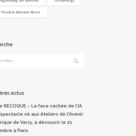
engthening the Internet
Technology
 Week in Internet News
erche
cher :
ères actus
ce RECOQUE – La face cachée de l’IA
 spectacle né aux Ateliers de l’Avenir
ique de Varzy, à découvrir le 21
mbre à Paris