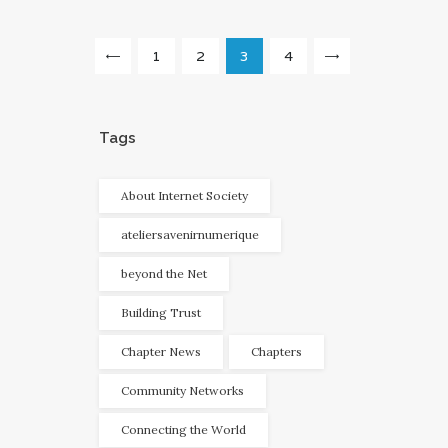
Navigation
PAGE
1
<
PAGE
2
PAGE
3
PAGE
4
>
des
articles
Tags
About Internet Society
ateliersavenirnumerique
beyond the Net
Building Trust
Chapter News
Chapters
Community Networks
Connecting the World