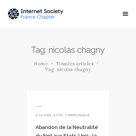
ACTU & ÉVÉNEMENTS
Tag: nicolas chagny
MISSIONS & PROJETS
A PROPOS
Home
Tous les articles
Tag: nicolas chagny
A LA UNE
,
ACTU
,
COMMUNIQUÉ
Abandon de la Neutralité
du Net aux Etats-Unis : la