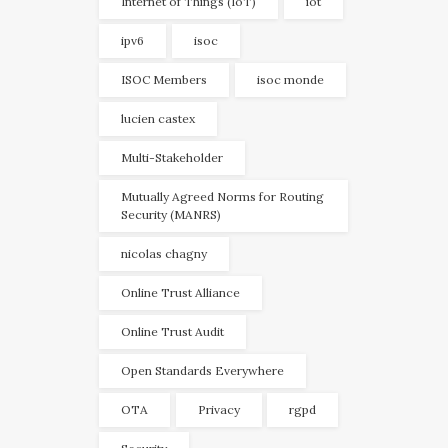
Internet of Things (IoT)
iot
ipv6
isoc
ISOC Members
isoc monde
lucien castex
Multi-Stakeholder
Mutually Agreed Norms for Routing
Security (MANRS)
nicolas chagny
Online Trust Alliance
Online Trust Audit
Open Standards Everywhere
OTA
Privacy
rgpd