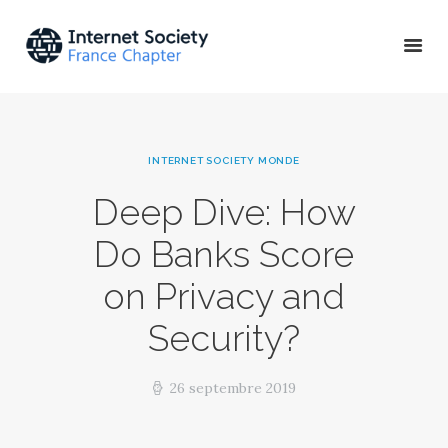
ACTU & ÉVÉNEMENTS
INTERNET SOCIETY MONDE
MISSIONS & PROJETS
Deep Dive: How
A PROPOS
Do Banks Score
on Privacy and
Security?
26 septembre 2019