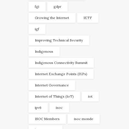
fgi
gdpr
Growing the Internet
IETF
igf
Improving Technical Security
Indigenous
Indigenous Connectivity Summit
Internet Exchange Points (IXPs)
Internet Governance
Internet of Things (IoT)
iot
ipv6
isoc
ISOC Members
isoc monde