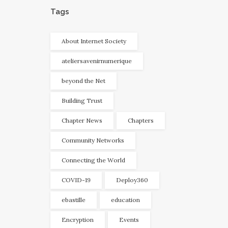
Tags
About Internet Society
ateliersavenirnumerique
beyond the Net
Building Trust
Chapter News
Chapters
Community Networks
Connecting the World
COVID-19
Deploy360
ebastille
education
Encryption
Events