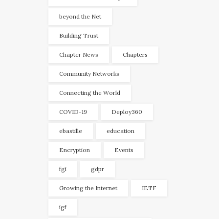
beyond the Net
Building Trust
Chapter News
Chapters
Community Networks
Connecting the World
COVID-19
Deploy360
ebastille
education
Encryption
Events
fgi
gdpr
Growing the Internet
IETF
igf