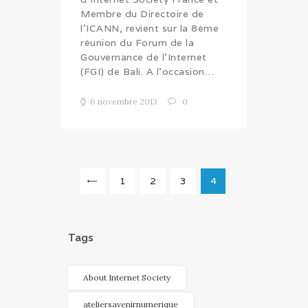
Membre du Directoire de
l'ICANN, revient sur la 8ème
réunion du Forum de la
Gouvernance de l’Internet
(FGI) de Bali. A l’occasion…
6 novembre 2013
0
Navigation
PAGE
1
<
PAGE
2
PAGE
3
PAGE
4
des
articles
Tags
About Internet Society
ateliersavenirnumerique