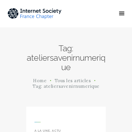
ACTU & ÉVÉNEMENTS
Tag:
MISSIONS & PROJETS
ateliersavenirnumeriq
A PROPOS
ue
Home
Tous les articles
Tag: ateliersavenirnumerique
A LA UNE
,
ACTU