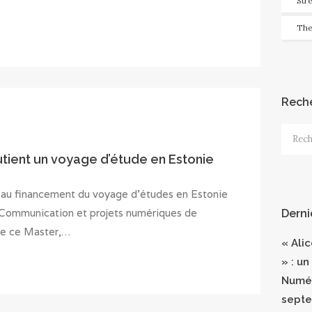
Str
The
Rech
Recher
utient un voyage d’étude en Estonie
e au financement du voyage d’études en Estonie
 Communication et projets numériques de
Derni
 de ce Master,…
« Ali
» : un
Numér
septe