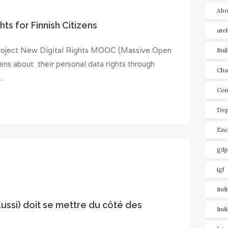
Abo
ts for Finnish Citizens
ate
 project New Digital Rights MOOC (Massive Open
Bui
zens about their personal data rights through
Cha
…
Con
Dep
Enc
gdp
igf
Ind
ussi) doit se mettre du côté des
Ind