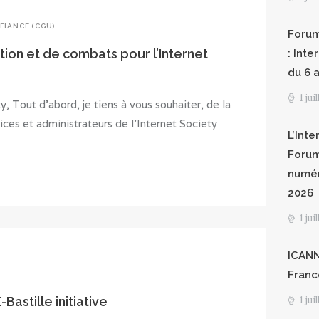
FIANCE (CGU)
Forum
tion et de combats pour l’Internet
: Int
du 6 a
1 jui
y, Tout d’abord, je tiens à vous souhaiter, de la
ices et administrateurs de l’Internet Society
L’Inte
Forum
numér
2026
1 jui
ICANN8
Franc
1 jui
Bastille initiative