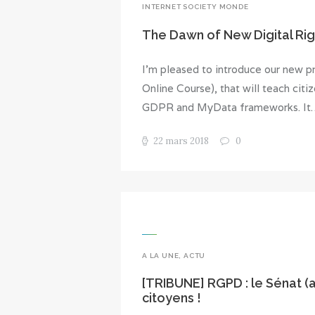
INTERNET SOCIETY MONDE
The Dawn of New Digital Righ
I’m pleased to introduce our new
Online Course), that will teach citi
GDPR and MyData frameworks. It
22 mars 2018
0
A LA UNE
,
ACTU
[TRIBUNE] RGPD : le Sénat (a
citoyens !