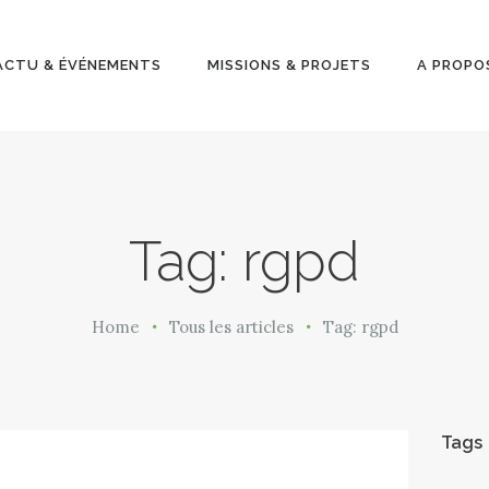
ACTU &
ÉVÉNEMENT
ACTU & ÉVÉNEMENTS
MISSIONS & PROJETS
A PROPO
S
MISSIONS &
PROJETS
Tag: rgpd
A PROPOS
Home
Tous les articles
Tag: rgpd
Tags