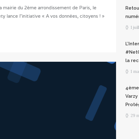
la mairie du 2ème arrondissement de Paris, le
Retour
ty lance l’initiative « A vos données, citoyens ! »
numéri
1 jui
L’Int
#NetG
la re
1 ma
4èmes
Varzy 
Proté
29 