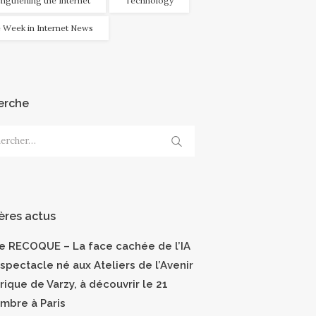
engthening the Internet
Technology
 Week in Internet News
erche
cher :
ères actus
ce RECOQUE – La face cachée de l’IA
 spectacle né aux Ateliers de l’Avenir
ique de Varzy, à découvrir le 21
mbre à Paris