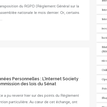
Int
ransposition du RGPD (Règlement Général sur la
Int
ssemblée nationale le mois dernier. Or, certains
s…
Int
iso
luc
Mut
(MA
nic
Onl
nnées Personnelles : L’Internet Society
Ope
ommission des lois du Sénat
Pri
ce a pu revenir hier sur des points du Règlement
Sha
ention particulière. Au cœur de cet échange, ont