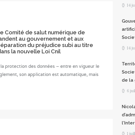
14 j
Gouve
artifi
t le Comité de salut numérique de
Socie
demandent au gouvernement et aux
réparation du préjudice subi au titre
14 j
ns la nouvelle Loi Cnil
Territ
a protection des données – entre en vigueur le
Socie
èglement, son application est automatique, mais
de la
6 ju
Nicol
d’adm
l’Int
1 jui