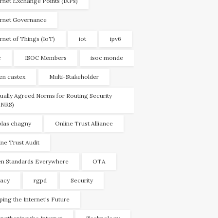
ernet Exchange Points (IXPs)
ernet Governance
ernet of Things (IoT)
iot
ipv6
c
ISOC Members
isoc monde
ien castex
Multi-Stakeholder
ually Agreed Norms for Routing Security
NRS)
olas chagny
Online Trust Alliance
ine Trust Audit
n Standards Everywhere
OTA
vacy
rgpd
Security
ping the Internet's Future