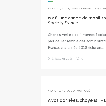
A LA UNE
,
ACTU
,
PROJET CONDITIONS>CON
2018, une année de mobilisa
Society France
Cher·e·s Ami·e·s de l’Internet Societ
part de l’ensemble des administratr
France, une année 2018 riche en…
14 janvier 2018
0
A LA UNE
,
ACTU
,
COMMUNIQUÉ
A vos données, citoyens ! – E-