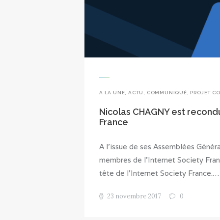
A LA UNE
,
ACTU
,
COMMUNIQUÉ
,
PROJET C
Nicolas CHAGNY est recondui
France
A l’issue de ses Assemblées Général
membres de l’Internet Society Fra
tête de l’Internet Society France.…
23 novembre 2017
0