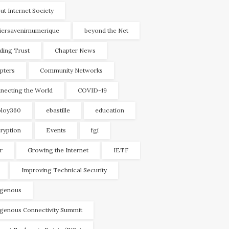
ut Internet Society
liersavenirnumerique
beyond the Net
lding Trust
Chapter News
pters
Community Networks
necting the World
COVID-19
loy360
ebastille
education
ryption
Events
fgi
r
Growing the Internet
IETF
Improving Technical Security
igenous
igenous Connectivity Summit