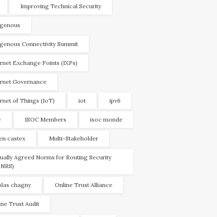
Improving Technical Security
igenous
igenous Connectivity Summit
ernet Exchange Points (IXPs)
ernet Governance
ernet of Things (IoT)
iot
ipv6
c
ISOC Members
isoc monde
ien castex
Multi-Stakeholder
ually Agreed Norms for Routing Security
NRS)
olas chagny
Online Trust Alliance
ine Trust Audit