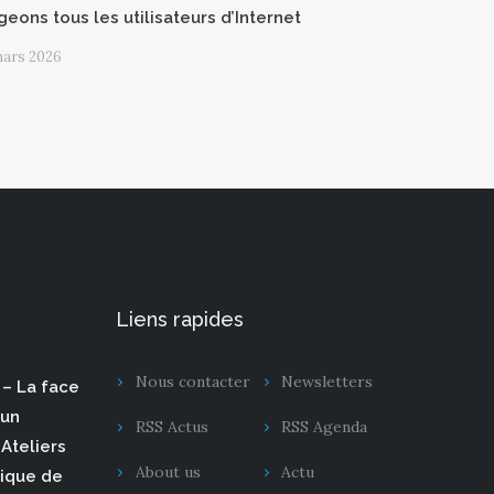
geons tous les utilisateurs d’Internet
mars 2026
Liens rapides
Nous contacter
Newsletters
– La face
 un
RSS Actus
RSS Agenda
Ateliers
About us
Actu
rique de