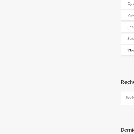
Ope
Pri
Sha
Str
The
Rech
Recher
Derni