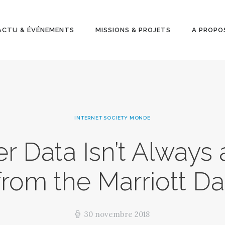
ACTU &
ÉVÉNEMENT
ACTU & ÉVÉNEMENTS
MISSIONS & PROJETS
A PROPO
S
MISSIONS &
PROJETS
INTERNET SOCIETY MONDE
A PROPOS
 Data Isn’t Always 
rom the Marriott D
30 novembre 2018