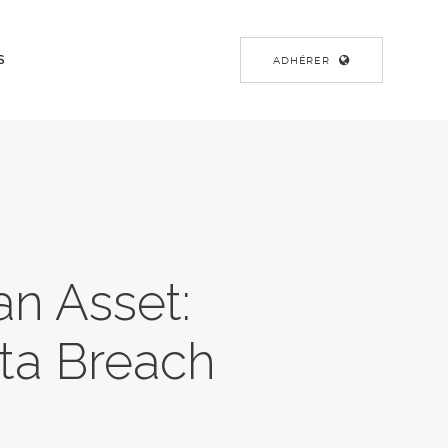
S
ADHÉRER
an Asset:
ata Breach