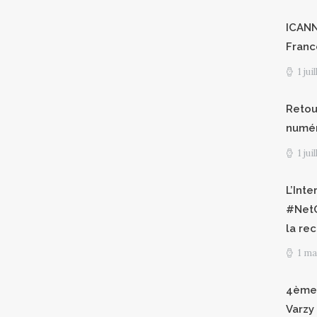
ICANN8
Franc
1 jui
Retour
numéri
1 jui
L’Int
#NetG
la re
1 ma
4èmes
Varzy 