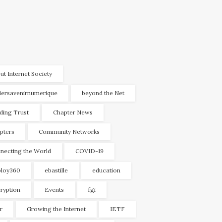
ut Internet Society
liersavenirnumerique
beyond the Net
lding Trust
Chapter News
pters
Community Networks
necting the World
COVID-19
loy360
ebastille
education
ryption
Events
fgi
r
Growing the Internet
IETF