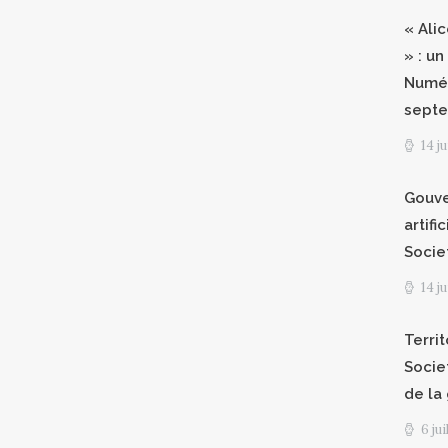
« Ali
» : un
Numér
septe
14 j
Gouve
artifi
Socie
14 j
Territ
Socie
de la
6 ju