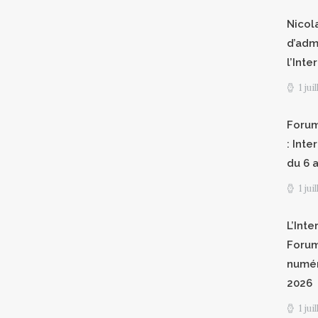
Nicol
d’adm
l’Int
1 jui
Forum
: Int
du 6 a
1 jui
L’Inte
Forum
numér
2026
1 jui