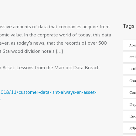
Tags
assive amounts of data that companies acquire from
omic value. In the corporate world of today, this data
ver, as today’s news, that the records of over 500
Abo
’s Starwood division hotels […]
ate
n Asset: Lessons from the Marriott Data Breach
Bui
Cha
2018/11/customer-data-isnt-always-an-asset-
Con
/
Dep
Enc
gdp