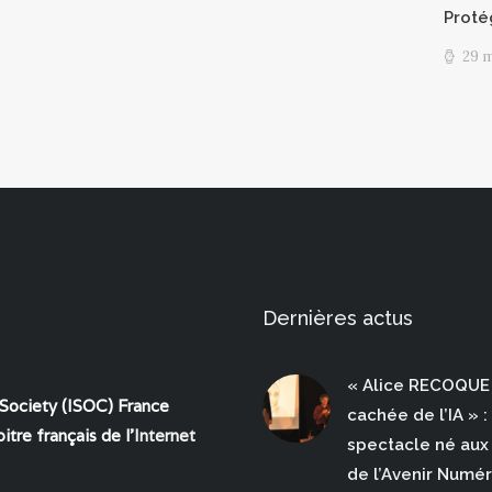
Proté
29 
Dernières actus
« Alice RECOQUE 
 Society (ISOC) France
cachée de l’IA » :
itre français de l'
Internet
spectacle né aux 
de l’Avenir Numé