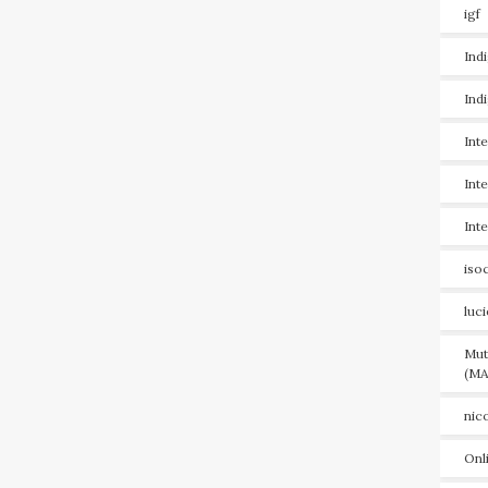
igf
Ind
Ind
Int
Int
Int
iso
luc
Mut
(MA
nic
Onl