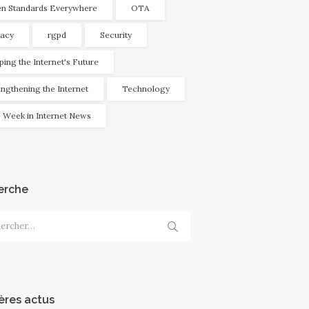
n Standards Everywhere
OTA
vacy
rgpd
Security
ping the Internet's Future
engthening the Internet
Technology
 Week in Internet News
erche
cher :
ères actus